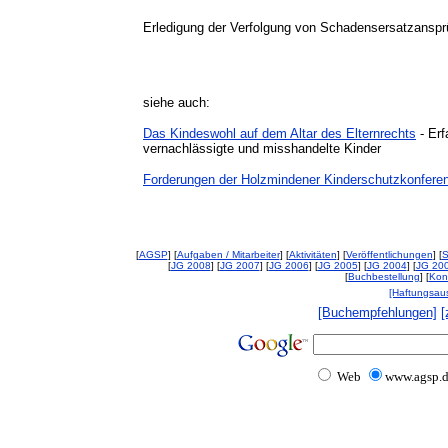
Erledigung der Verfolgung von Schadensersatzanspr
siehe auch:
Das Kindeswohl auf dem Altar des Elternrechts
- Erf
vernachlässigte und misshandelte Kinder
Forderungen
der Holzmindener Kinderschutzkonfere
[
AGSP
] [
Aufgaben / Mitarbeiter
] [
Aktivitäten
] [
Veröffentlichungen
] [
S
[
JG 2008
] [
JG 2007
] [
JG 2006
] [
JG 2005
] [
JG 2004
] [
JG 20
[
Buchbestellung
] [
Kon
[Haftungsau
[Buchempfehlungen]
[
Web
www.agsp.