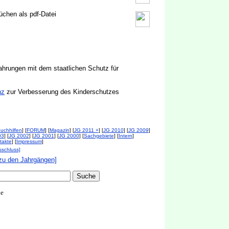
üchen als pdf-Datei
ahrungen mit dem staatlichen Schutz für
nz
zur Verbesserung des Kinderschutzes
uchhilfen
] [
FORUM
] [
Magazin
] [
JG 2011 +
] [
JG 2010
] [
JG 2009
]
03
] [
JG 2002
] [
JG 2001
] [
JG 2000
] [
Sachgebiete
] [
Intern
]
takte
] [
Impressum
]
sschluss]
zu den Jahrgängen]
de