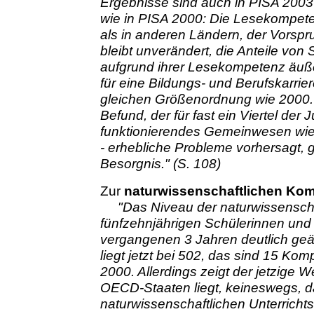
Ergebnisse sind auch in PISA 200
wie in PISA 2000: Die Lesekompeten
als in anderen Ländern, der Vorsp
bleibt unverändert, die Anteile von
aufgrund ihrer Lesekompetenz äuß
für eine Bildungs- und Berufskarrie
gleichen Größenordnung wie 2000. G
Befund, der für fast ein Viertel der 
funktionierendes Gemeinwesen wie 
- erhebliche Probleme vorhersagt, g
Besorgnis." (S. 108)
Zur
naturwissenschaftlichen Ko
"Das Niveau der naturwissensch
fünfzehnjährigen Schülerinnen und 
vergangenen 3 Jahren deutlich geän
liegt jetzt bei 502, das sind 15 Ko
2000. Allerdings zeigt der jetzige We
OECD-Staaten liegt, keineswegs, d
naturwissenschaftlichen Unterrichts