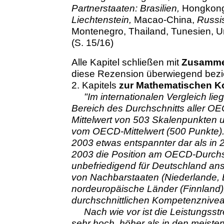
Partnerstaaten: Brasilien,
Hongkong
Liechtenstein,
Macao-China,
Russi
Montenegro, Thailand, Tunesien, U
(S. 15/16)
Alle Kapitel schließen mit
Zusamme
diese Rezension überwiegend bezi
2. Kapitels
zur Mathematischen 
"Im internationalen Vergleich li
Bereich des Durchschnitts aller O
Mittelwert von 503 Skalenpunkten un
vom OECD-Mittelwert (500 Punkte). Di
2003 etwas entspannter dar als in
2003 die Position am OECD-Durchsc
unbefriedigend für Deutschland ans
von Nachbarstaaten (Niederlande, 
nordeuropäische Länder (Finnland)
durchschnittlichen Kompetenzniveau
Nach wie vor ist die Leistungsst
sehr hoch, höher als in den meisten