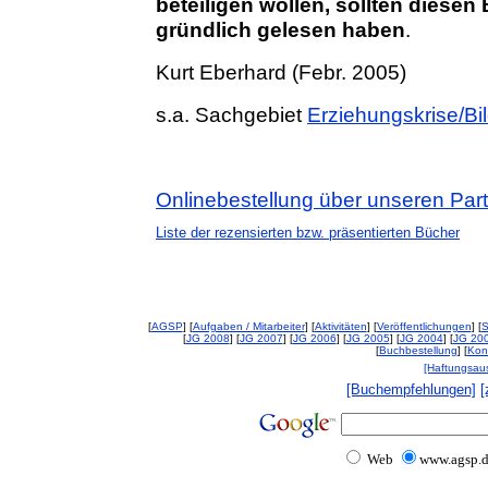
beteiligen wollen, sollten diese
gründlich gelesen haben
.
Kurt Eberhard (Febr. 2005)
s.a. Sachgebiet
Erziehungskrise/Bi
Onlinebestellung über unseren Par
Liste der rezensierten bzw. präsentierten Bücher
[
AGSP
] [
Aufgaben / Mitarbeiter
] [
Aktivitäten
] [
Veröffentlichungen
] [
S
[
JG 2008
] [
JG 2007
] [
JG 2006
] [
JG 2005
] [
JG 2004
] [
JG 20
[
Buchbestellung
] [
Kon
[Haftungsau
[Buchempfehlungen]
[
Web
www.agsp.