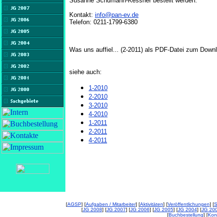
Susanne Schumann-Kessner bestellt werden.
Kontakt:
info@pan-ev.de
Telefon: 0211-1799-6380
Was uns auffiel... (2-2011) als PDF-Datei zum Down
siehe auch:
1-2010
2-2010
3-2010
4-2010
1-2011
2-2011
4-2011
[
AGSP
] [
Aufgaben / Mitarbeiter
] [
Aktivitäten
] [
Veröffentlichungen
] [
S
[
JG 2008
] [
JG 2007
] [
JG 2006
] [
JG 2005
] [
JG 2004
] [
JG 20
[
Buchbestellung
] [
Kon