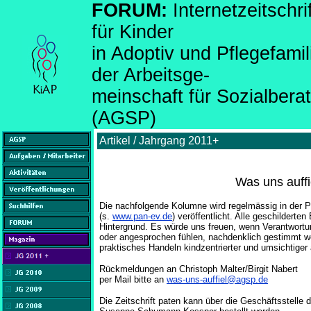
FORUM:
Internetzeitsch
für Kinder
in Adoptiv und Pflegefami
der Arbeitsge-
meinschaft für Sozialber
(AGSP)
Artikel / Jahrgang 2011+
Was uns auffie
Die nachfolgende Kolumne wird regelmässig in der Pf
(s.
www.pan-ev.de
) veröffentlicht. Alle geschilderte
Hintergrund. Es würde uns freuen, wenn Verantwortungs
oder angesprochen fühlen, nachdenklich gestimmt w
praktisches Handeln kindzentrierter und umsichtiger 
Rückmeldungen an Christoph Malter/Birgit Nabert
per Mail bitte an
was-uns-auffiel@agsp.de
Die Zeitschrift paten kann über die Geschäftsstelle