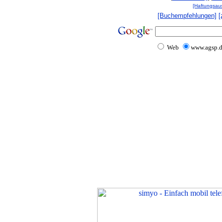
[Haftungsau
[Buchempfehlungen]
[
Web
www.agsp.