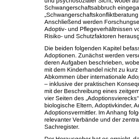
und psychosozialer Sicht, wobei au
Schwangerschaftsabbruch eingeg
„Schwangerschaftskonfliktberatung 
Anschließend werden Forschungser
Adoptiv- und Pflegeverhältnissen v
Risiko- und Schutzfaktoren herausg
Die beiden folgenden Kapitel befass
Adoptionen. Zunächst werden versc
deren Aufgaben beschrieben, wobe
mit dem Kinderhandel nicht zu kur
Abkommen über internationale Adop
– inklusive der praktischen Kons
mit der Beschreibung eines zeitge
vier Seiten des „Adoptionsvierecks
biologische Eltern, Adoptivkinder, A
Adoptionsvermittler. Im Anhang fol
relevanter Verbände und der zentra
Sachregister.
Der Herausgeber hat es erreicht, das