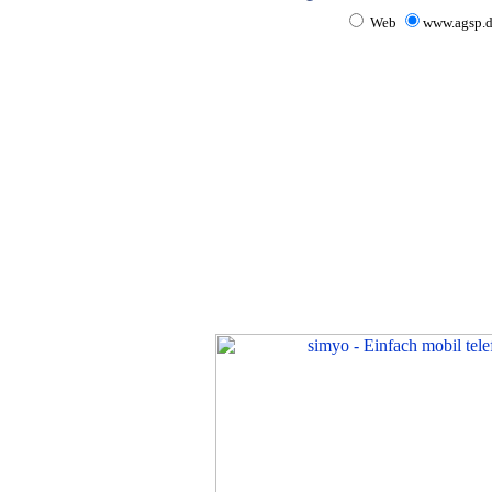
Web
www.agsp.