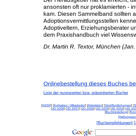
ansonsten oft nur proklamierten - 
kam. Diesen Sammelband sollten al
Adoptionsvermittlungsstellen kenn
Adoptiveltern, Erziehungsberater 
dem Praxishandbuch viel Wissensw
Dr. Martin R. Textor, München (Jan.
Onlinebestellung dieses Buches be
Liste der rezensierten bzw. präsentierten Bücher
[
AGSP
] [
Aufgaben / Mitarbeiter
] [
Aktivitäten
] [
Veröffentlichungen
] [
S
[
JG 2008
] [
JG 2007
] [
JG 2006
] [
JG 2005
] [
JG 2004
] [
JG 20
[
Buchbestellung
] [
Kon
[Haftungsau
[Buchempfehlungen]
[