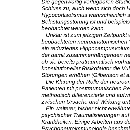
Die gegenwärtig verfügbaren Studi
Schluss zu, auch wenn sich doch H
Hypocortisolismus wahrscheinlich s
Belastungsstörung ist und beispiel
beobachtet werden kann.
Unklar ist zum jetzigen Zeitpunkt w
beobachteten neuroanatomischen V
ein reduziertes Hippocampusvolum
der damit zusammenhängenden neu
ob sie bereits prätraumatisch vorh
konstitutioneller Risikofaktor die Vu
Störungen erhöhen (Gilbertson et al
Die Klärung der Rolle der neuroa
Patienten mit posttraumatischen Be
methodisch differenzierte und aufw
zwischen Ursache und Wirkung unt
Ein weiterer, bisher nicht erwähnte
psychischer Traumatisierungen auf 
Krankheiten. Einige Arbeiten aus d
Psychoneuroimmunologie beschrei