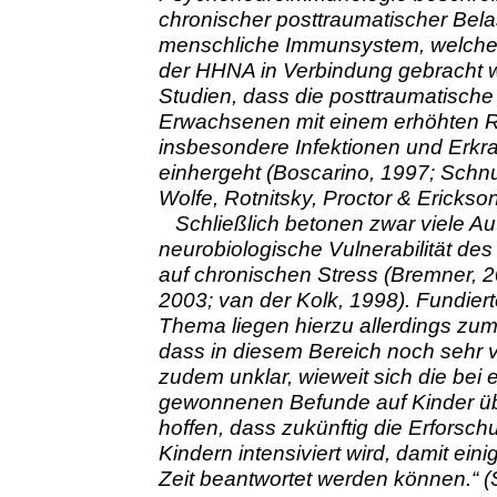
chronischer posttraumatischer Bel
menschliche Immunsystem, welche e
der HHNA in Verbindung gebracht 
Studien, dass die posttraumatische
Erwachsenen mit einem erhöhten Ris
insbesondere Infektionen und Erk
einhergeht (Boscarino, 1997; Schn
Wolfe, Rotnitsky, Proctor & Erickso
Schließlich betonen zwar viele Au
neurobiologische Vulnerabilität de
auf chronischen Stress (Bremner, 2
2003; van der Kolk, 1998). Fundier
Thema liegen hierzu allerdings zum 
dass in diesem Bereich noch sehr vi
zudem unklar, wieweit sich die be
gewonnenen Befunde auf Kinder übe
hoffen, dass zukünftig die Erforsc
Kindern intensiviert wird, damit ein
Zeit beantwortet werden können.“ (