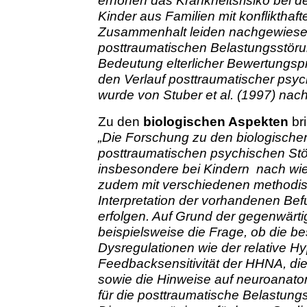
erhöhen das Krankheitsrisiko bei de
Kinder aus Familien mit konfliktha
Zusammenhalt leiden nachgewiese
posttraumatischen Belastungsstörung
Bedeutung elterlicher Bewertungsp
den Verlauf posttraumatischer psyc
wurde von Stuber et al. (1997) nac
Zu den
biologischen Aspekten
bri
„Die Forschung zu den biologisch
posttraumatischen psychischen Stö
insbesondere bei Kindern nach wie
zudem mit verschiedenen methodis
Interpretation der vorhandenen Bef
erfolgen. Auf Grund der gegenwärtig
beispielsweise die Frage, ob die 
Dysregulationen wie der relative Hy
Feedbacksensitivität der HHNA, die
sowie die Hinweise auf neuroanat
für die posttraumatische Belastungss