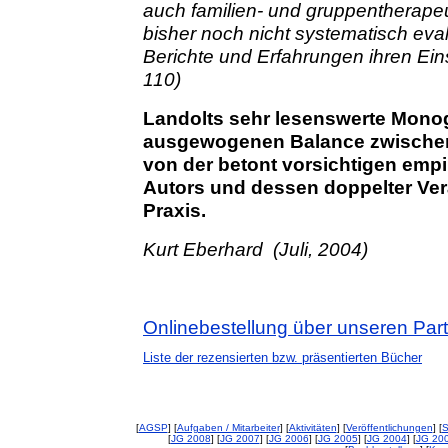
auch familien- und gruppentherap
bisher noch nicht systematisch eva
Berichte und Erfahrungen ihren Eins
110)
Landolts sehr lesenswerte Monogr
ausgewogenen Balance zwischen
von der betont vorsichtigen emp
Autors und dessen doppelter Ve
Praxis.
Kurt Eberhard (Juli, 2004)
Onlinebestellung über unseren Par
Liste der rezensierten bzw. präsentierten Bücher
[
AGSP
] [
Aufgaben / Mitarbeiter
] [
Aktivitäten
] [
Veröffentlichungen
] [
S
[
JG 2008
] [
JG 2007
] [
JG 2006
] [
JG 2005
] [
JG 2004
] [
JG 20