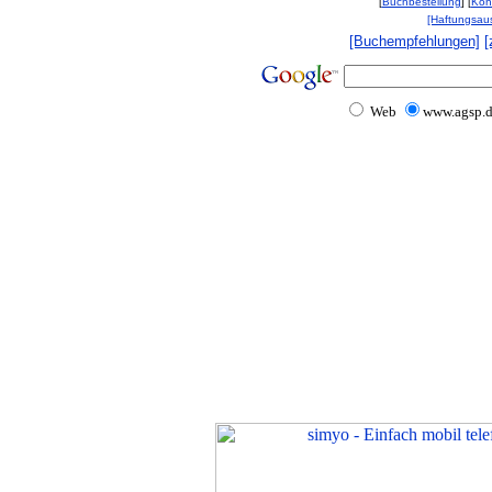
[
Buchbestellung
] [
Kon
[Haftungsau
[Buchempfehlungen]
[
Web
www.agsp.