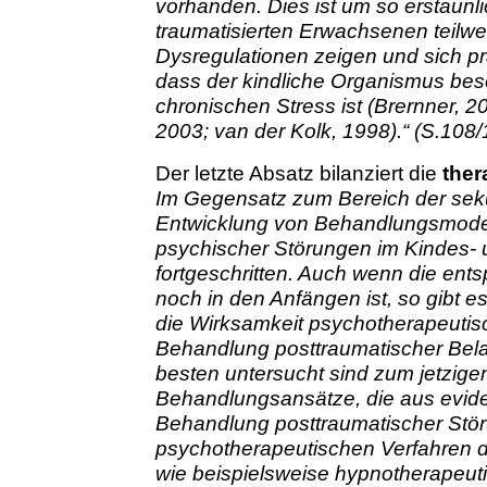
vorhanden. Dies ist um so erstaunli
traumatisierten Erwachsenen teilw
Dysregulationen zeigen und sich pra
dass der kindliche Organismus bes
chronischen Stress ist (Brernner, 2
2003; van der Kolk, 1998).“ (S.108/
Der letzte Absatz bilanziert die
ther
Im Gegensatz zum Bereich der seku
Entwicklung von Behandlungsmodel
psychischer Störungen im Kindes- 
fortgeschritten. Auch wenn die en
noch in den Anfängen ist, so gibt e
die Wirksamkeit psychotherapeutisc
Behandlung posttraumatischer Bel
besten untersucht sind zum jetzigen
Behandlungsansätze, die aus eviden
Behandlung posttraumatischer Stö
psychotherapeutischen Verfahren d
wie beispielsweise hypnotherapeuti