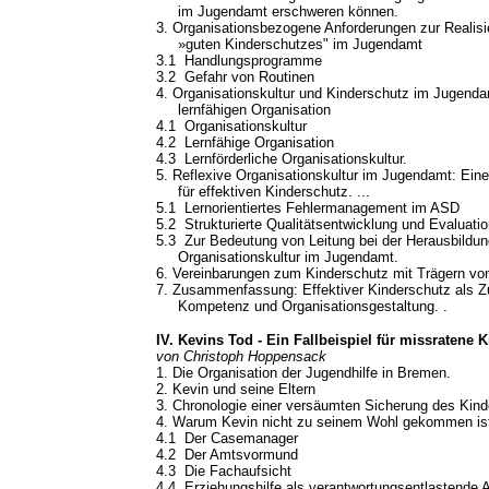
im Jugendamt erschweren können.
3. Organisationsbezogene Anforderungen zur Realisi
»guten Kinderschutzes" im Jugendamt
3.1 Handlungsprogramme
3.2 Gefahr von Routinen
4. Organisationskultur und Kinderschutz im Jugendam
lernfähigen Organisation
4.1 Organisationskultur
4.2 Lernfähige Organisation
4.3 Lernförderliche Organisationskultur.
5. Reflexive Organisationskultur im Jugendamt: Ein
für effektiven Kinderschutz. ...
5.1 Lernorientiertes Fehlermanagement im ASD
5.2 Strukturierte Qualitätsentwicklung und Evaluati
5.3 Zur Bedeutung von Leitung bei der Herausbildung
Organisationskultur im Jugendamt.
6. Vereinbarungen zum Kinderschutz mit Trägern vo
7. Zusammenfassung: Effektiver Kinderschutz als Z
Kompetenz und Organisationsgestaltung. .
IV. Kevins Tod - Ein Fallbeispiel für missratene
von Christoph Hoppensack
1. Die Organisation der Jugendhilfe in Bremen.
2. Kevin und seine Eltern
3. Chronologie einer versäumten Sicherung des Kin
4. Warum Kevin nicht zu seinem Wohl gekommen is
4.1 Der Casemanager
4.2 Der Amtsvormund
4.3 Die Fachaufsicht
4.4 Erziehungshilfe als verantwortungsentlastende Ar