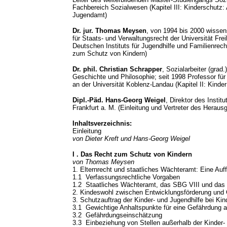
Fachbereich Sozialwesen (Kapitel III: Kinderschutz:
Jugendamt)
Dr. jur. Thomas Meysen
, von 1994 bis 2000 wissens
für Staats- und Verwaltungsrecht der Universität Freib
Deutschen Instituts für Jugendhilfe und Familienrech
zum Schutz von Kindern)
Dr. phil. Christian Schrapper
, Sozialarbeiter (gra
Geschichte und Philosophie; seit 1998 Professor f
an der Universität Koblenz-Landau (Kapitel II: Kinde
Dipl.-Päd. Hans-Georg Weigel
, Direktor des Instit
Frankfurt a. M. (Einleitung und Vertreter des Heraus
Inhaltsverzeichnis:
Einleitung
von Dieter Kreft und Hans-Georg Weigel
I . Das Recht zum Schutz von Kindern
von Thomas Meysen
1. Elternrecht und staatliches Wächteramt: Eine Au
1.1 Verfassungsrechtliche Vorgaben
1.2 Staatliches Wächteramt, das SBG VIII und da
2. Kindeswohl zwischen Entwicklungsförderung und
3. Schutzauftrag der Kinder- und Jugendhilfe bei Ki
3.1 Gewichtige Anhaltspunkte für eine Gefährdung a
3.2 Gefährdungseinschätzung
3.3 Einbeziehung von Stellen außerhalb der Kinder-