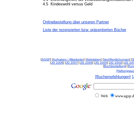
4.5 Kindeswohl versus Geld
Onlinebestellung über unseren Partner
Liste der rezensierten bzw. präsentierten Bücher
[
AGSP
] [
Aufgaben / Mitarbeiter
] [
Aktivitäten
] [
Veröffentlichungen
] [
S
[
JG 2008
] [
JG 2007
] [
JG 2006
] [
JG 2005
] [
JG 2004
] [
JG 20
[
Buchbestellung
] [
Kon
[Haftungsau
[Buchempfehlungen]
[
Web
www.agsp.