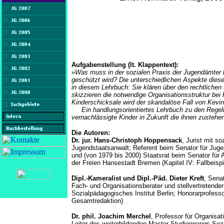
Aufgabenstellung (lt. Klappentext):
»Was muss in der sozialen Praxis der Jugendämter 
geschützt wird? Die unterschiedlichen Aspekte die
in diesem Lehrbuch: Sie klären über den rechtlichen
skizzieren die notwendige Organisationsstruktur bei K
Kinderschicksale wird der skandalöse Fall von Kev
Ein handlungsorientiertes Lehrbuch zu den Regeln 
vernachlässigte Kinder in Zukunft die ihnen zusteh
Die Autoren:
Dr. jur. Hans-Christoph Hoppensack
, Jurist mit 
Jugendstaatsanwalt; Referent beim Senator für Juge
und (von 1979 bis 2000) Staatsrat beim Senator für 
der Freien Hansestadt Bremen (Kapitel IV: Fallbeispi
Dipl.-Kameralist und Dipl.-Päd. Dieter Kreft
, Senat
Fach- und Organisationsberater und stellvertretender
Sozialpädagogisches Institut Berlin; Honorarprofesso
Gesamtredaktion)
Dr. phil. Joachim Merchel
, Professor für Organisa
Leiter des weiterbildenden Master-Studiengangs So