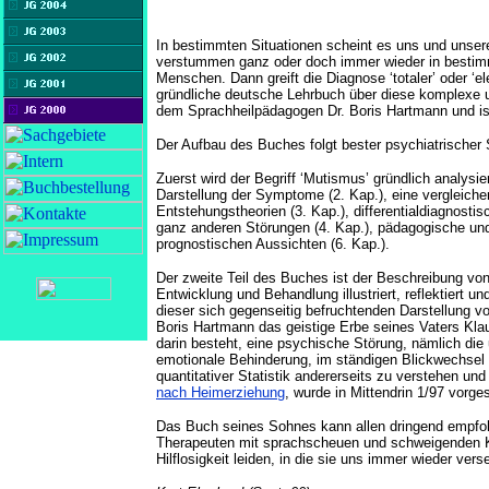
In bestimmten Situationen scheint es uns und unse
verstummen ganz oder doch immer wieder in bestim
Menschen. Dann greift die Diagnose ‘totaler’ oder ‘
gründliche deutsche Lehrbuch über diese komplexe u
dem Sprachheilpädagogen Dr. Boris Hartmann und ist 
Der Aufbau des Buches folgt bester psychiatrischer 
Zuerst wird der Begriff ‘Mutismus’ gründlich analysiert
Darstellung der Symptome (2. Kap.), eine vergleiche
Entstehungstheorien (3. Kap.), differentialdiagnost
ganz anderen Störungen (4. Kap.), pädagogische und
prognostischen Aussichten (6. Kap.).
Der zweite Teil des Buches ist der Beschreibung vo
Entwicklung und Behandlung illustriert, reflektiert un
dieser sich gegenseitig befruchtenden Darstellung von
Boris Hartmann das geistige Erbe seines Vaters Kla
darin besteht, eine psychische Störung, nämlich di
emotionale Behinderung, im ständigen Blickwechsel z
quantitativer Statistik andererseits zu verstehen u
nach Heimerziehung
, wurde in Mittendrin 1/97 vorgest
Das Buch seines Sohnes kann allen dringend empfoh
Therapeuten mit sprachscheuen und schweigenden K
Hilflosigkeit leiden, in die sie uns immer wieder vers