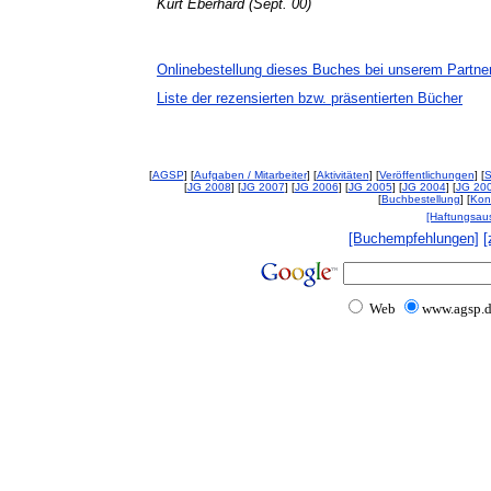
Kurt Eberhard (Sept. 00)
Onlinebestellung dieses Buches bei unserem Partne
Liste der rezensierten bzw. präsentierten Bücher
[
AGSP
] [
Aufgaben / Mitarbeiter
] [
Aktivitäten
] [
Veröffentlichungen
] [
S
[
JG 2008
] [
JG 2007
] [
JG 2006
] [
JG 2005
] [
JG 2004
] [
JG 20
[
Buchbestellung
] [
Kon
[Haftungsau
[Buchempfehlungen]
[
Web
www.agsp.