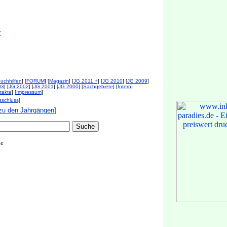
r
uchhilfen
] [
FORUM
] [
Magazin
] [
JG 2011 +
] [
JG 2010
] [
JG 2009
]
03
] [
JG 2002
] [
JG 2001
] [
JG 2000
] [
Sachgebiete
] [
Intern
]
takte
] [
Impressum
]
sschluss]
zu den Jahrgängen]
de