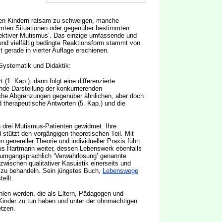
ren Kindern ratsam zu schweigen, manche
mten Situationen oder gegenüber bestimmten
elektiver Mutismus’. Das einzige umfassende und
nd vielfältig bedingte Reaktionsform stammt von
gerade in vierter Auflage erschienen.
Systematik und Didaktik:
 (1. Kap.), dann folgt eine differenzierte
nde Darstellung der konkurrierenden
ische Abgrenzungen gegenüber ähnlichen, aber doch
 therapeutische Antworten (5. Kap.) und die
n drei Mutismus-Patienten gewidmet. Ihre
d stützt den vorgängigen theoretischen Teil. Mit
 genereller Theorie und individueller Praxis führt
us Hartmann weiter, dessen Lebenswerk ebenfalls
e umgangsprachlich ‘Verwahrlosung’ genannte
wischen qualitativer Kasuistik einerseits und
nd zu behandeln. Sein jüngstes Buch,
Lebenswege
ellt.
len werden, die als Eltern, Pädagogen und
inder zu tun haben und unter der ohnmächtigen
etzen.