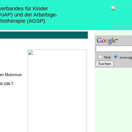
sverbandes für Kinder
(KiAP) und der Arbeitsge-
chotherapie (AGSP)
Web
www.ag
iven Mutismus
66-196-7