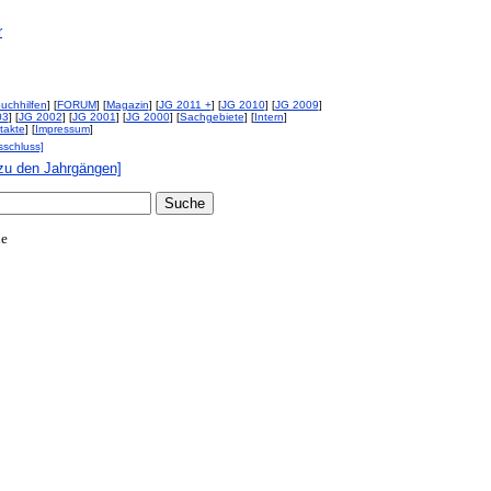
r
uchhilfen
] [
FORUM
] [
Magazin
] [
JG 2011 +
] [
JG 2010
] [
JG 2009
]
03
] [
JG 2002
] [
JG 2001
] [
JG 2000
] [
Sachgebiete
] [
Intern
]
takte
] [
Impressum
]
sschluss]
zu den Jahrgängen]
de