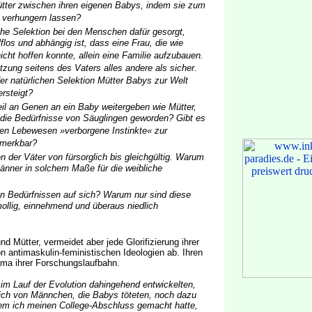
Mütter zwischen ihren eigenen Babys, indem sie zum
r verhungern lassen?
che Selektion bei den Menschen dafür gesorgt,
los und abhängig ist, dass eine Frau, die wie
cht hoffen konnte, allein eine Familie aufzubauen.
zung seitens des Vaters alles andere als sicher.
er natürlichen Selektion Mütter Babys zur Welt
ersteigt?
il an Genen an ein Baby weitergeben wie Mütter,
 die Bedürfnisse von Säuglingen geworden? Gibt es
hen Lebewesen »verborgene Instinkte« zur
emerkbar?
 der Väter von fürsorglich bis gleichgültig. Warum
Männer in solchem Maße für die weibliche
en Bedürfnissen auf sich? Warum nur sind diese
ollig, einnehmend und überaus niedlich
d Mütter, vermeidet aber jede Glorifizierung ihrer
 antimaskulin-feministischen Ideologien ab. Ihren
ma ihrer Forschungslaufbahn.
 im Lauf der Evolution dahingehend entwickelten,
s ich von Männchen, die Babys töteten, noch dazu
hdem ich meinen College-Abschluss gemacht hatte,