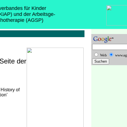
sverbandes für Kinder
(KiAP) und der Arbeitsge-
chotherapie (AGSP)
Web
www.ag
Seite der
 History of
ion’