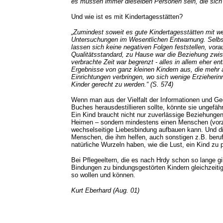
es müssen immer dieselben Personen sein, die sich
Und wie ist es mit Kindertagesstätten?
„Zumindest soweit es gute Kindertagesstätten mit we
Untersuchungen im Wesentlichen Entwarnung. Selbst f
lassen sich keine negativen Folgen feststellen, vora
Qualitätsstandard, zu Hause war die Beziehung zwis
verbrachte Zeit war begrenzt - alles in allem eher e
Ergebnisse von ganz kleinen Kindern aus, die mehr
Einrichtungen verbringen, wo sich wenige Erzieheri
Kinder gerecht zu werden.“ (S. 574)
Wenn man aus der Vielfalt der Informationen und Ge
Buches herausdestillieren sollte, könnte sie ungefä
Ein Kind braucht nicht nur zuverlässige Beziehungen
Heimen – sondern mindestens einen Menschen (vorzu
wechselseitige Liebesbindung aufbauen kann. Und di
Menschen, die ihm helfen, auch sonstigen z.B. beruf
natürliche Wurzeln haben, wie die Lust, ein Kind zu 
Bei Pflegeeltern, die es nach Hrdy schon so lange gibt
Bindungen zu bindungsgestörten Kindern gleichzeitig
so wollen und können.
Kurt Eberhard (Aug. 01)