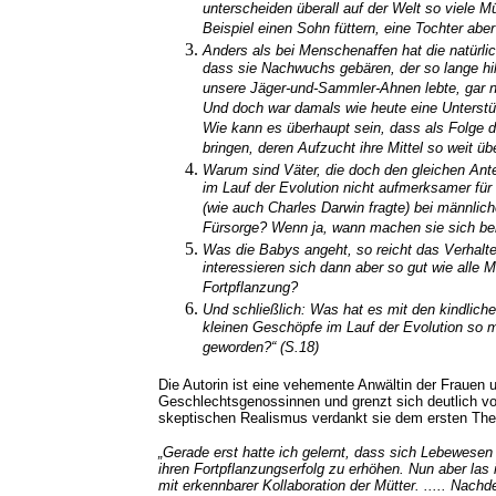
unterscheiden überall auf der Welt so viele 
Beispiel einen Sohn füttern, eine Tochter abe
Anders als bei Menschenaffen hat die natürli
dass sie Nachwuchs gebären, der so lange hilf
unsere Jäger-und-Sammler-Ahnen lebte, gar ni
Und doch war damals wie heute eine Unterstüt
Wie kann es überhaupt sein, dass als Folge d
bringen, deren Aufzucht ihre Mittel so weit üb
Warum sind Väter, die doch den gleichen Ante
im Lauf der Evolution nicht aufmerksamer für
(wie auch Charles Darwin fragte) bei männlic
Fürsorge? Wenn ja, wann machen sie sich b
Was die Babys angeht, so reicht das Verhalten
interessieren sich dann aber so gut wie alle 
Fortpflanzung?
Und schließlich: Was hat es mit den kindlich
kleinen Geschöpfe im Lauf der Evolution so m
geworden?“ (S.18)
Die Autorin ist eine vehemente Anwältin der Frauen un
Geschlechtsgenossinnen und grenzt sich deutlich von
skeptischen Realismus verdankt sie dem ersten The
„Gerade erst hatte ich gelernt, dass sich Lebewesen
ihren Fortpflanzungserfolg zu erhöhen. Nun aber la
mit erkennbarer Kollaboration der Mütter. ..... Nac