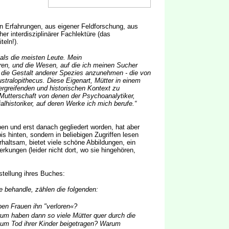
en Erfahrungen, aus eigener Feldforschung, aus
r interdisziplinärer Fachlektüre (das
teln!).
 als die meisten Leute. Mein
en, und die Wesen, auf die ich meinen Sucher
 die Gestalt anderer Spezies anzunehmen - die von
tralopithecus. Diese Eigenart, Mütter in einem
ergreifenden und historischen Kontext zu
Mutterschaft von denen der Psychoanalytiker,
alhistoriker, auf deren Werke ich mich berufe.“
ben und erst danach gegliedert worden, hat aber
is hinten, sondern in beliebigen Zugriffen lesen
erhaltsam, bietet viele schöne Abbildungen, ein
rkungen (leider nicht dort, wo sie hingehören,
stellung ihres Buches:
ie behandle, zählen die folgenden:
ben Frauen ihn "verloren«?
rum haben dann so viele Mütter quer durch die
 zum Tod ihrer Kinder beigetragen? Warum