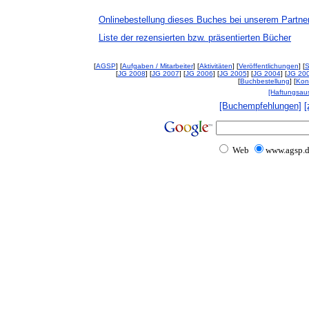
Onlinebestellung dieses Buches bei unserem Partne
Liste der rezensierten bzw. präsentierten Bücher
[
AGSP
] [
Aufgaben / Mitarbeiter
] [
Aktivitäten
] [
Veröffentlichungen
] [
S
[
JG 2008
] [
JG 2007
] [
JG 2006
] [
JG 2005
] [
JG 2004
] [
JG 20
[
Buchbestellung
] [
Kon
[Haftungsau
[Buchempfehlungen]
[
Web
www.agsp.