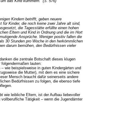
 um das Kind kümmern.“ (S. 576)
nigen Kindern betrifft, geben neuere
ür Kinder, die noch keine zwei Jahre alt sind,
usgesetzt, die Tagesstätte erfüllte einen hohen
chen Eltern und Kind in Ordnung und die im Hort
ntmutigende Ansprüche. Weniger positiv fallen die
 als 30 Stunden pro Woche in den herkömmlichen
nnen darum bemühen, den Bedürfnissen vieler
danken die zentrale Botschaft dieses klugen
hr folgendermaßen lauten:
 – wie beispielsweise in guten Kindergärten und
gsweise die Mutter), mit dem es eine sichere
eser Mensch braucht dafür seinerseits andere
lichen Bedürfnissen zu folgen, die ebenso tiefe
pflegen.
 wie leibliche Eltern, ist der Aufbau liebevoller
 vollberufliche Tätigkeit – wenn die Jugendämter