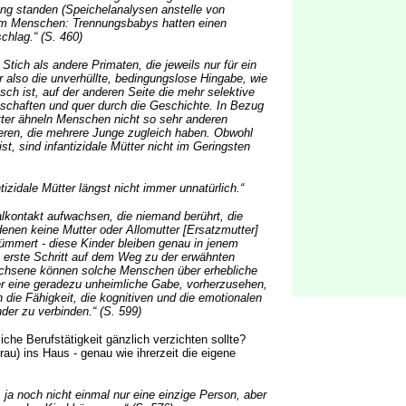
ung standen (Speichelanalysen anstelle von
eim Menschen: Trennungsbabys hatten einen
chlag.“ (S. 460)
tich als andere Primaten, die jeweils nur für ein
r also die unverhüllte, bedingungslose Hingabe, wie
sch ist, auf der anderen Seite die mehr selektive
llschaften und quer durch die Geschichte. In Bezug
tter ähneln Menschen nicht so sehr anderen
eren, die mehrere Junge zugleich haben. Obwohl
t, sind infantizidale Mütter nicht im Geringsten
antizidale Mütter längst nicht immer unnatürlich.“
ialkontakt aufwachsen, die niemand berührt, die
nen keine Mutter oder Allomutter [Ersatzmutter]
ümmert - diese Kinder bleiben genau in jenem
 erste Schritt auf dem Weg zu der erwähnten
rwachsene können solche Menschen über erhebliche
er eine geradezu unheimliche Gabe, vorherzusehen,
die Fähigkeit, die kognitiven und die emotionalen
er zu verbinden.“ (S. 599)
iche Berufstätigkeit gänzlich verzichten sollte?
frau) ins Haus - genau wie ihrerzeit die eigene
, ja noch nicht einmal nur eine einzige Person, aber