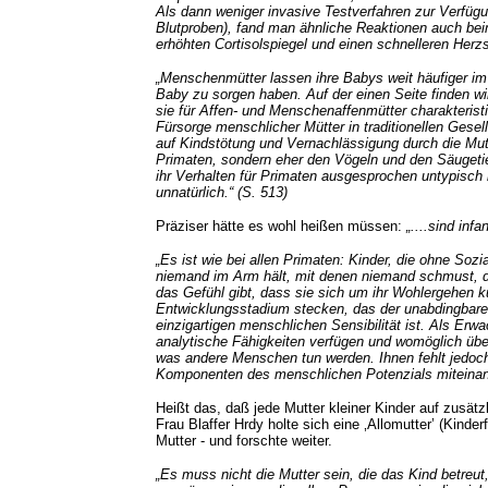
Als dann weniger invasive Testverfahren zur Verfüg
Blutproben), fand man ähnliche Reaktionen auch b
erhöhten Cortisolspiegel und einen schnelleren Herzs
„Menschenmütter lassen ihre Babys weit häufiger im S
Baby zu sorgen haben. Auf der einen Seite finden wi
sie für Affen- und Menschenaffenmütter charakteristi
Fürsorge menschlicher Mütter in traditionellen Gese
auf Kindstötung und Vernachlässigung durch die Mu
Primaten, sondern eher den Vögeln und den Säugeti
ihr Verhalten für Primaten ausgesprochen untypisch is
unnatürlich.“ (S. 513)
Präziser hätte es wohl heißen müssen:
„....sind inf
„Es ist wie bei allen Primaten: Kinder, die ohne Soz
niemand im Arm hält, mit denen niemand schmust, de
das Gefühl gibt, dass sie sich um ihr Wohlergehen k
Entwicklungsstadium stecken, das der unabdingbare
einzigartigen menschlichen Sensibilität ist. Als E
analytische Fähigkeiten verfügen und womöglich üb
was andere Menschen tun werden. Ihnen fehlt jedoch 
Komponenten des menschlichen Potenzials miteinand
Heißt das, daß jede Mutter kleiner Kinder auf zusätzl
Frau Blaffer Hrdy holte sich eine ‚Allomutter’ (Kinder
Mutter - und forschte weiter.
„Es muss nicht die Mutter sein, die das Kind betreut