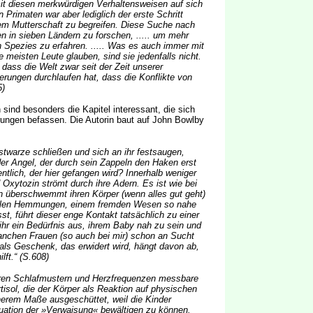
mit diesen merkwürdigen Verhaltensweisen auf sich
Primaten war aber lediglich der erste Schritt
em Mutterschaft zu begreifen. Diese Suche nach
n in sieben Ländern zu forschen, ..... um mehr
n Spezies zu erfahren. ..... Was es auch immer mit
e meisten Leute glauben, sind sie jedenfalls nicht.
dass die Welt zwar seit der Zeit unserer
rungen durchlaufen hat, dass die Konflikte von
5)
 sind besonders die Kapitel interessant, die sich
ungen befassen. Die Autorin baut auf John Bowlby
twarze schließen und sich an ihr festsaugen,
er Angel, der durch sein Zappeln den Haken erst
entlich, der hier gefangen wird? Innerhalb weniger
d Oxytozin strömt durch ihre Adern. Es ist wie bei
in überschwemmt ihren Körper (wenn alles gut geht)
malen Hemmungen, einem fremden Wesen so nahe
st, führt dieser enge Kontakt tatsächlich zu einer
ihr ein Bedürfnis aus, ihrem Baby nah zu sein und
anchen Frauen (so auch bei mir) schon an Sucht
als Geschenk, das erwidert wird, hängt davon ab,
lft.“ (S.608)
hren Schlafmustern und Herzfrequenzen messbare
isol, die der Körper als Reaktion auf physischen
herem Maße ausgeschüttet, weil die Kinder
tuation der »Verwaisung« bewältigen zu können.