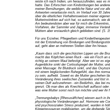
reiste ich nach Indien, um herauszufinden, was es 
hatte. Das Erforschen von Kindstötungen bei anderen 
meiner Bemühungen, die weibliche Natur und vor all
Antworten veranlasste mich, im Verlauf von 30 Jahre
über die elterlichen Verhaltensweisen meiner eigene
Mutterinstinkten auf sich hat, so automatisch, wie di
Am bedeutendsten aber war für mich die Erkenntnis, 
Vorfahren, der Sammler und Jäger, immense Verände
Müttern aber erstaunlich gleich geblieben sind. (S. 1
Für uns Erzieher, Pflegeeltern und Kindertherapeuten
mit der Entstehung von Bindungen und Bindungsstör
auf, geht aber an mehreren Stellen über ihn hinaus:
„Kaum dass sich die geschürzten Lippen um die Brus
macht das Köpfchen einen Ruck - wie ein Fisch an d
richtig an seinem Maul befestigt. Aber wer ist es eig
Augenblicke sinkt der Cortisolspiegel der Mutter, un
einer Massage: Ihr Blutdruck sinkt, und das Oxytoz
mit einem beglückenden Ruhegefühl, das ihre nor
zu sein, aufhebt. Soweit es die Mutter geschehen läs
Veränderung ihres seelischen Zustandes und löst in 
seinen Duft aufzunehmen - ein Bedürfnis, das bei m
grenzt. Ob man dies als Knechtschaft auffasst oder 
was eine Mutter sonst noch tun möchte und wer ihr hi
„Trennungsbabys [Rhesusäffchen] wiesen auch in i
physiologische Veränderungen auf. Hormone wie Cort
und psychosozialen Stress produziert, wurden in hö
Körperressourcen mobilisierten, um die drohende Si