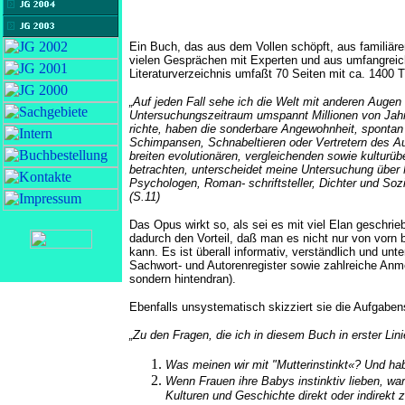
Ein Buch, das aus dem Vollen schöpft, aus familiär
vielen Gesprächen mit Experten und aus umfangreiche
Literaturverzeichnis umfaßt 70 Seiten mit ca. 1400 Ti
„Auf jeden Fall sehe ich die Welt mit anderen Augen
Untersuchungszeitraum umspannt Millionen von Jahr
richte, haben die sonderbare Angewohnheit, spontan
Schimpansen, Schnabeltieren oder Vertretern des Aus
breiten evolutionären, vergleichenden sowie kulturüb
betrachten, unterscheidet meine Untersuchung über 
Psychologen, Roman- schriftsteller, Dichter und Sozi
(S.11)
Das Opus wirkt so, als sei es mit viel Elan geschrie
dadurch den Vorteil, daß man es nicht nur von vorn b
kann. Es ist überall informativ, verständlich und unt
Sachwort- und Autorenregister sowie zahlreiche Anme
sondern hintendran).
Ebenfalls unsystematisch skizziert sie die Aufgaben
„Zu den Fragen, die ich in diesem Buch in erster Lin
Was meinen wir mit "Mutterinstinkt«? Und ha
Wenn Frauen ihre Babys instinktiv lieben, wa
Kulturen und Geschichte direkt oder indirekt