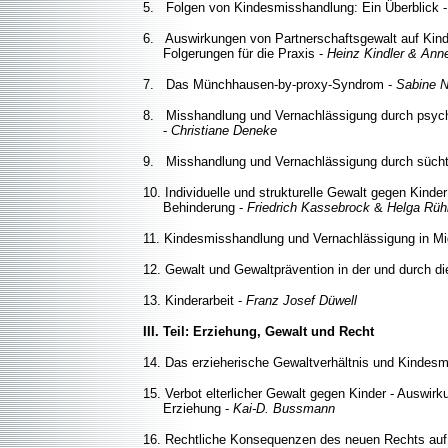
5. Folgen von Kindesmisshandlung: Ein Überblick 
6. Auswirkungen von Partnerschaftsgewalt auf Kin
Folgerungen für die Praxis -
Heinz Kindler & Ann
7. Das Münchhausen-by-proxy-Syndrom -
Sabine 
8. Misshandlung und Vernachlässigung durch psych
-
Christiane Deneke
9. Misshandlung und Vernachlässigung durch süchti
10. Individuelle und strukturelle Gewalt gegen Kinde
Behinderung -
Friedrich Kassebrock
&
Helga Rüh
11. Kindesmisshandlung und Vernachlässigung in Mi
12. Gewalt und Gewaltprävention in der und durch d
13. Kinderarbeit -
Franz Josef Düwell
III. Teil: Erziehung, Gewalt und Recht
14. Das erzieherische Gewaltverhältnis und Kindes
15. Verbot elterlicher Gewalt gegen Kinder - Auswir
Erziehung -
Kai-D. Bussmann
16. Rechtliche Konsequenzen des neuen Rechts auf 