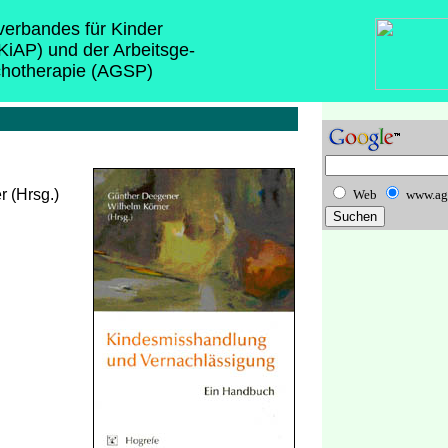
sverbandes für Kinder
(KiAP) und der Arbeitsge-
chotherapie (AGSP)
 (Hrsg.)
Web
www.ag