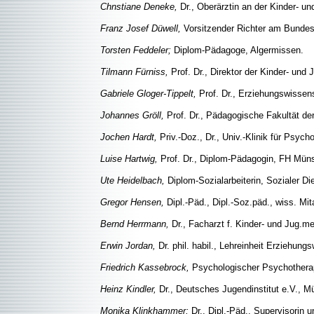
Chnstiane Deneke,
Dr., Oberärztin an der Kinder- u
Franz Josef Düwell,
Vorsitzender Richter am Bundesa
Torsten Feddeler;
Diplom-Pädagoge, Algermissen.
Tilmann Fürniss,
Prof. Dr., Direktor der Kinder- und
Gabriele Gloger-Tippelt,
Prof. Dr., Erziehungswissens
Johannes Gröll,
Prof. Dr., Pädagogische Fakultät der
Jochen Hardt,
Priv.-Doz., Dr., Univ.-Klinik für Psy
Luise Hartwig,
Prof. Dr., Diplom-Pädagogin, FH Mün
Ute Heidelbach,
Diplom-Sozialarbeiterin, Sozialer D
Gregor Hensen,
Dipl.-Päd., Dipl.-Soz.päd., wiss. Mita
Bernd Herrmann,
Dr., Facharzt f. Kinder- und Jug.me
Erwin Jordan,
Dr. phil. habil., Lehreinheit Erziehung
Friedrich Kassebrock,
Psychologischer Psychotherape
Heinz Kindler,
Dr., Deutsches Jugendinstitut e.V., 
Monika Klinkhammer;
Dr., Dipl.-Päd., Supervisorin 