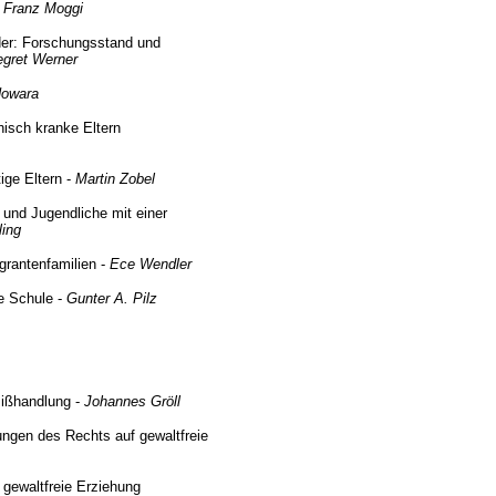
-
Franz Moggi
der: Forschungsstand und
egret Werner
Nowara
isch kranke Eltern
ge Eltern -
Martin Zobel
r und Jugendliche mit einer
ling
grantenfamilien -
Ece Wendler
ie Schule -
Gunter A. Pilz
mißhandlung -
Johannes Gröll
kungen des Rechts auf gewaltfreie
gewaltfreie Erziehung