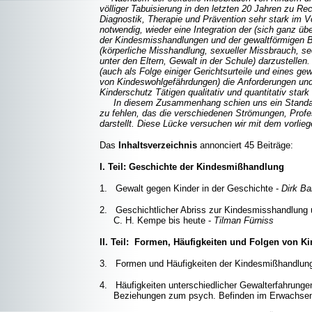
völliger Tabuisierung in den letzten 20 Jahren zu Re
Diagnostik, Therapie und Prävention sehr stark im V
notwendig, wieder eine Integration der (sich ganz 
der Kindesmisshandlungen und der gewaltförmigen 
(körperliche Misshandlung, sexueller Missbrauch, se
unter den Eltern, Gewalt in der Schule) darzustellen.
(auch als Folge einiger Gerichtsurteile und eines g
von Kindeswohlgefährdungen) die Anforderungen und 
Kinderschutz Tätigen qualitativ und quantitativ stark
In diesem Zusammenhang schien uns ein Standard
zu fehlen, das die verschiedenen Strömungen, Pro
darstellt. Diese Lücke versuchen wir mit dem vorlie
Das
Inhaltsverzeichnis
annonciert 45 Beiträge:
I. Teil: Geschichte der Kindesmißhandlung
1. Gewalt gegen Kinder in der Geschichte -
Dirk B
2. Geschichtlicher Abriss zur Kindesmisshandlung 
C. H. Kempe bis heute -
Tilman Fürniss
II. Teil: Formen, Häufigkeiten und Folgen von 
3. Formen und Häufigkeiten der Kindesmißhandlung
4. Häufigkeiten unterschiedlicher Gewalterfahrunge
Beziehungen zum psych. Befinden im Erwachsene