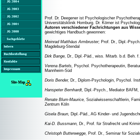
Prof. Dr. Deegener ist Psychologischer Psychotherap
Universitätsklinik Homburg. Dr. Körner ist Psychol
Autoren verschiedener Fachrichtungen aus
Wisse
gewichtiges Handbuch gewonnen:
Meinrad Matthäus Armbruster;
Prof. Dr., Dipl.-Psy
Magdeburg-Stendal
Dirk Bange,
Dr., Dipl.-Päd., wiss. Mitarb. b.d. Beh. 
Verena Bartels,
Psychol. Psychotherapeutin, Beratun
Mannheim-Süd
Doris Bender,
Dr., Diplom-Psychologin, Psychol. Inst
Hanspeter Bernhardt,
Dipl.-Psych., Mediator BAFM, 
Renate Blum-Maurice,
Sozialwissenschaftlerin, Fami
Zentrum Köln
Gisela Braun,
Dipl.-Päd., AG Kinder- und Jugendschu
Kai-D. Bussmann,
Dr., Prof. für Strafrecht und Krimi
Christoph Butterwegge,
Prof. Dr., Seminar für Sozia