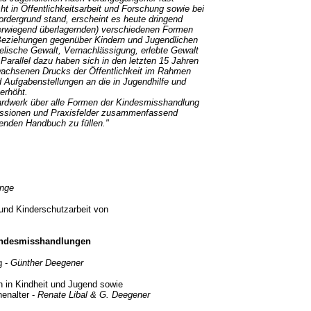
cht in Öffentlichkeitsarbeit und Forschung sowie bei
ordergrund stand, erscheint es heute dringend
überwiegend überlagernden) verschiedenen Formen
Beziehungen gegenüber Kindern und Jugendlichen
elische Gewalt, Vernachlässigung, erlebte Gewalt
 Parallel dazu haben sich in den letzten 15 Jahren
ewachsenen Drucks der Öffentlichkeit im Rahmen
Aufgabenstellungen an die in Jugendhilfe und
 erhöht.
werk über alle Formen der Kindesmisshandlung
fessionen und Praxisfelder zusammenfassend
genden Handbuch zu füllen."
ange
und Kinderschutzarbeit von
Kindesmisshandlungen
 -
Günther Deegener
n in Kindheit und Jugend sowie
nalter -
Renate Libal & G. Deegener