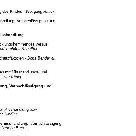
ng des Kindes -
Wolfgang Raack
shandlung, Vernachlässigung und
misshandlung
twicklungshemmendes versus
rid Tschöpe-Scheffler
chutzfaktoren -
Doris Bender &
hen mit Misshandlungs- und
&
Lilith König
lung, Vernachlässigung und
ger Misshandlung bzw.
nz KindIer
desmisshandlung, -vernachlässigung
&
Verena BarteIs.