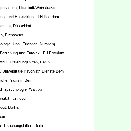
upervisorin, Neustadt/Weinstraße.
rschung und Entwicklung, FH Potsdam
ersität, Düsseldorf
en, Pirmasens.
chologie, Univ. Erlangen- Nürnberg
ld., Forschung und Entwickl. FH Potsdam
mbul. Erziehungshilfen, Berlin
 Universitäre Psychiatr. Dienste Bern
fliche Praxis in Bern
Rechtspsychologie, Waltrop
versität Hannover
ut, Berlin.
pen
l. Erziehungshilfen, Berlin.