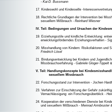
-
Kai-D. Bussmann
17. Kindeswohl und Kindeswille -Interessenvertretu
18. Rechtliche Grundlagen der Intervention bei Mis
sexuellem Mißbrauch -
Reinhard Wiesner
IV. Teil: Bedingungen und Ursachen der Kindes
19. Erziehungsstile und kindliche Entwicklung: en
enwicklungsförderndes Erziehungsverhalten -
Sig
20. Misshandlung von Kindern: Risikofaktoren und S
Friedrich Lösel
21. Bindungsentwicklung bei Kindern und Jugendlic
Missbrauchserfahrung -
Gabriele Gloger-Tippelt
V. Teil: Handlungskonzepte bei Kindesmisshand
sexuellem Missbrauch
22. Forschungsstand zur Intervention -
Jochen Hardt
23. Verfahren zur Einschätzung der Gefahr zukünfti
Vernachlässigung: ein Forschungsüberblick -
Hei
24. Kooperation der verschiedenen Dienste bei Kin
und sexuellem Mißbrauch -
Meinrad Armbruster