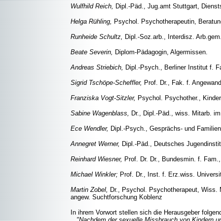
Wulfhild Reich,
Dipl.-Päd., Jug.amt Stuttgart, Diensts
Helga Rühling,
Psychol. Psychotherapeutin, Beratun
Runheide Schultz,
Dipl.-Soz.arb., Interdisz. Arb.g
Beate Severin,
Diplom-Pädagogin, Algermissen.
Andreas Striebich,
Dipl.-Psych., Berliner Institut f. 
Sigrid Tschöpe-Scheffler,
Prof. Dr., Fak. f. Angewan
Franziska Vogt-Sitzler,
Psychol. Psychother., Kinde
Sabine Wagenblass,
Dr., Dipl.-Päd., wiss. Mitarb. im
Ece Wendler,
Dipl.-Psych., Gesprächs- und Familient
Annegret Werner,
Dipl.-Päd., Deutsches Jugendinsti
Reinhard Wiesner,
Prof. Dr. Dr., Bundesmin. f. Fam.
Michael Winkler;
Prof. Dr., Inst. f. Erz.wiss. Univers
Martin Zobel,
Dr., Psychol. Psychotherapeut, Wiss. Mi
angew. Suchtforschung Koblenz
In ihrem Vorwort stellen sich die Herausgeber folge
"Nachdem der sexuelle Missbrauch von Kindern u