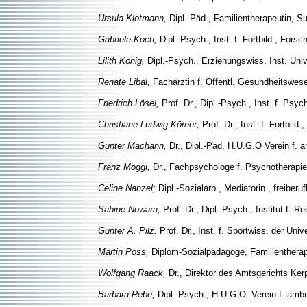
Ursula Klotmann,
Dipl.-Päd., Familientherapeutin, S
Gabriele Koch,
Dipl.-Psych., Inst. f. Fortbild., Fo
Lilith König,
Dipl.-Psych., Erziehungswiss. Inst. Univ
Renate Libal,
Fachärztin f. Offentl. Gesundheitswes
Friedrich Lösel,
Prof. Dr., Dipl.-Psych., Inst. f. Psy
Christiane Ludwig-Körner;
Prof. Dr., Inst. f. Fortbi
Günter Machann,
Dr., Dipl.-Päd. H.U.G.O Verein f. a
Franz Moggi,
Dr., Fachpsychologe f. Psychotherapie,
Celine Nanzel;
Dipl.-Sozialarb., Mediatorin , freiberu
Sabine Nowara,
Prof. Dr., Dipl.-Psych., Institut f. 
Gunter A. Pilz.
Prof. Dr., Inst. f. Sportwiss. der Uni
Martin Poss,
Diplom-Sozialpädagoge, Familientherape
Wolfgang Raack,
Dr., Direktor des Amtsgerichts Ker
Barbara Rebe,
Dipl.-Psych., H.U.G.O. Verein f. ambu