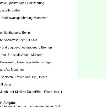
telle Qualität und Qualifizierung
gsstelle Bethel
em. Kindeswohlgefährdung Hannover
Familientherapie, Berlin
dte Sozialwiss. der FH Köln
r- und Jug.psychotherapeutin, Bremen
 Inst. f. soziale Arbeit, Münster
herapeutin, Beratungsstelle Stuttgart.
tut e.V., München.
, Senioren, Frauen und Jug., Berlin
ität Jena
tarb. der Kliniken Daun/Eifel; Rhein. Inst. f.
nde
Aufgabe
:
nd Jugendlichen nach vorangegangener fast