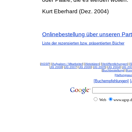
Kurt Eberhard (Dez. 2004)
Onlinebestellung über unseren Par
Liste der rezensierten bzw. präsentierten Bücher
[
AGSP
] [
Aufgaben / Mitarbeiter
] [
Aktivitäten
] [
Veröffentlichungen
] [
S
[
JG 2008
] [
JG 2007
] [
JG 2006
] [
JG 2005
] [
JG 2004
] [
JG 20
[
Buchbestellung
] [
Kon
[Haftungsau
[Buchempfehlungen]
[
Web
www.agsp.