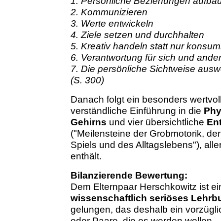
1. Persönliche Beziehungen aufba
2. Kommunizieren
3. Werte entwickeln
4. Ziele setzen und durchhalten
5. Kreativ handeln statt nur konsum
6. Verantwortung für sich und and
7. Die persönliche Sichtweise ausw
(S. 300)
Danach folgt ein besonders wertvol
verständliche Einführung in die
Phy
Gehirns
und vier übersichtliche
En
("Meilensteine der Grobmotorik, de
Spiels und des Alltagslebens"), alle
enthält.
Bilanzierende Bewertung:
Dem Elternpaar Herschkowitz ist e
wissenschaftlich seriöses Lehrb
gelungen, das deshalb ein vorzügli
oder Paare, die es werden wollen.