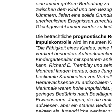
eine immer größere Bedeutung zu.
zwischen dem Kind und den Bezugs
kümmern, liefert eine solide Grundl
unerfreulichen Ereignissen zurech
Gleichgewicht immer wieder zu find
Die beträchtliche
prognostische R
Impulskontrolle
wird im neunten K
"Die Fähigkeit eines Kindes, seine 
verdient besondere Aufmerksamkeit,
Kindergartenalter mit späterem anti
kann. Richard E. Tremblay und sein
Montreal fanden heraus, dass Junge
bestimmte Kombination von Verhalt
Heranwachsende zu antisozialem Ve
Merkmale waren hohe Impulsivität, 
geringes Bedürfnis nach Bestätig
Erwachsenen. Jungen, die die erst
aufwiesen, aber ein starkes Bedürf
neigten als Jugend1iche weniger zu