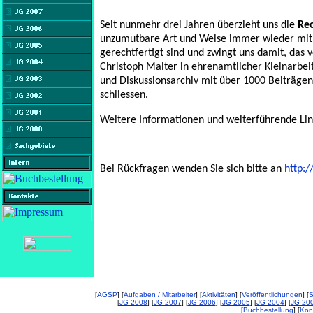
Seit nunmehr drei Jahren überzieht uns die
Re
unzumutbare Art und Weise immer wieder mit 
gerechtfertigt sind und zwingt uns damit, das
Christoph Malter in ehrenamtlicher Kleinarbei
und Diskussionsarchiv mit über 1000 Beiträg
schliessen.
Weitere Informationen und weiterführende Lin
Bei Rückfragen wenden Sie sich bitte an
http:
[
AGSP
] [
Aufgaben / Mitarbeiter
] [
Aktivitäten
] [
Veröffentlichungen
] [
S
[
JG 2008
] [
JG 2007
] [
JG 2006
] [
JG 2005
] [
JG 2004
] [
JG 20
[
Buchbestellung
] [
Kon