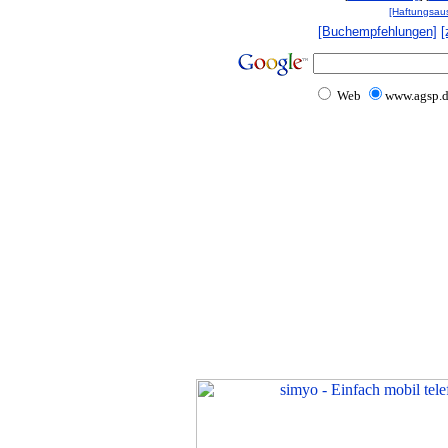
[Haftungsau
[Buchempfehlungen]
[
Web
www.agsp.