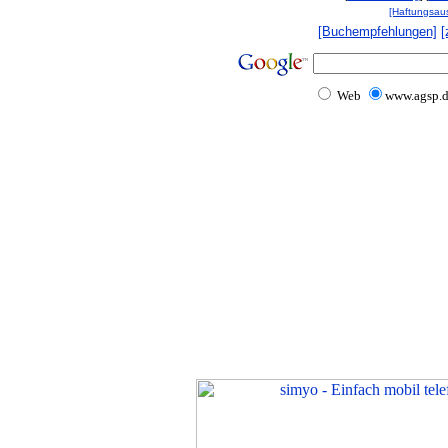
[Haftungsau
[Buchempfehlungen]
[
Web
www.agsp.