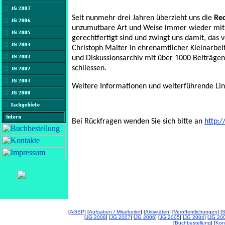
Seit nunmehr drei Jahren überzieht uns die
Re
unzumutbare Art und Weise immer wieder mit 
gerechtfertigt sind und zwingt uns damit, das
Christoph Malter in ehrenamtlicher Kleinarbei
und Diskussionsarchiv mit über 1000 Beiträg
schliessen.
Weitere Informationen und weiterführende Lin
Bei Rückfragen wenden Sie sich bitte an
http:
[
AGSP
] [
Aufgaben / Mitarbeiter
] [
Aktivitäten
] [
Veröffentlichungen
] [
S
[
JG 2008
] [
JG 2007
] [
JG 2006
] [
JG 2005
] [
JG 2004
] [
JG 20
[
Buchbestellung
] [
Kon