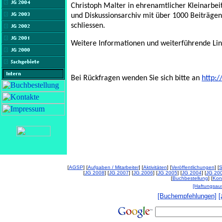
Christoph Malter in ehrenamtlicher Kleinarbei
und Diskussionsarchiv mit über 1000 Beiträg
schliessen.
Weitere Informationen und weiterführende Lin
Bei Rückfragen wenden Sie sich bitte an
http:
[
AGSP
] [
Aufgaben / Mitarbeiter
] [
Aktivitäten
] [
Veröffentlichungen
] [
S
[
JG 2008
] [
JG 2007
] [
JG 2006
] [
JG 2005
] [
JG 2004
] [
JG 20
[
Buchbestellung
] [
Kon
[Haftungsau
[Buchempfehlungen]
[