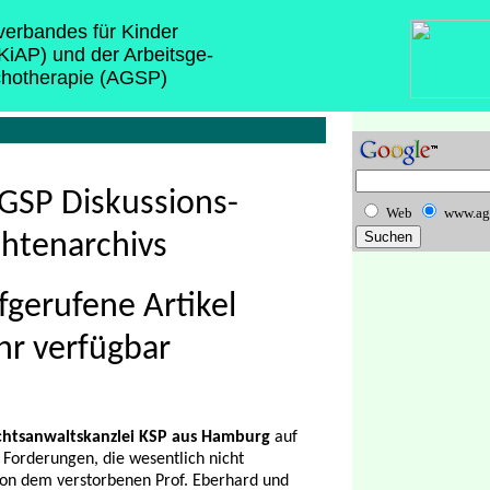
sverbandes für Kinder
(KiAP) und der Arbeitsge-
chotherapie (AGSP)
GSP Diskussions-
Web
www.ag
htenarchivs
fgerufene Artikel
hr verfügbar
chtsanwaltskanzlei KSP aus Hamburg
auf
Forderungen, die wesentlich nicht
 von dem verstorbenen Prof. Eberhard und