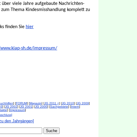
t über viele Jahre aufgebaute Nachrichten-
en zum Thema Kindesmisshandlung komplett zu
ks finden Sie
hier
//www.kiap-sh.de/impressum/
uchhilfen
] [
FORUM
] [
Magazin
] [
JG 2011 +
] [
JG 2010
] [
JG 2009
]
03
] [
JG 2002
] [
JG 2001
] [
JG 2000
] [
Sachgebiete
] [
Intern
]
takte
] [
Impressum
]
sschluss]
zu den Jahrgängen]