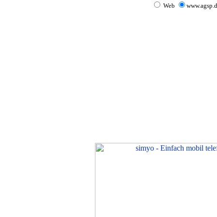
Web
www.agsp.