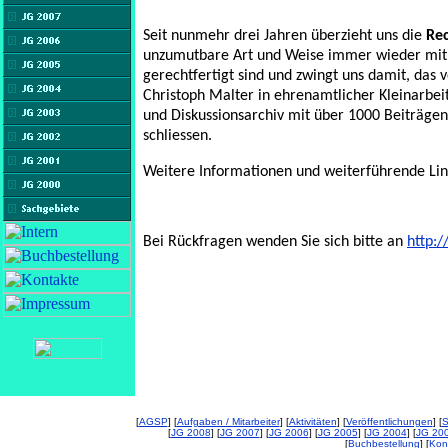
Seit nunmehr drei Jahren überzieht uns die
Re
unzumutbare Art und Weise immer wieder mit 
gerechtfertigt sind und zwingt uns damit, das
Christoph Malter in ehrenamtlicher Kleinarbei
und Diskussionsarchiv mit über 1000 Beiträg
schliessen.
Weitere Informationen und weiterführende Lin
Bei Rückfragen wenden Sie sich bitte an
http:
[
AGSP
] [
Aufgaben / Mitarbeiter
] [
Aktivitäten
] [
Veröffentlichungen
] [
S
[
JG 2008
] [
JG 2007
] [
JG 2006
] [
JG 2005
] [
JG 2004
] [
JG 20
[
Buchbestellung
] [
Kon