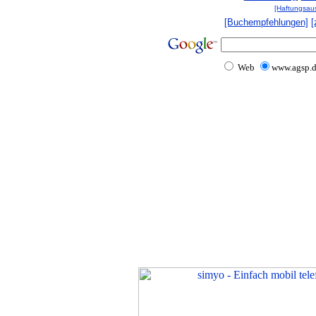
[Haftungsau
[Buchempfehlungen]
[
Web
www.agsp.