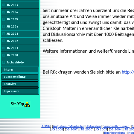
Seit nunmehr drei Jahren überzieht uns die
Re
unzumutbare Art und Weise immer wieder mit 
gerechtfertigt sind und zwingt uns damit, das
Christoph Malter in ehrenamtlicher Kleinarbei
und Diskussionsarchiv mit über 1000 Beiträg
schliessen.
Weitere Informationen und weiterführende Lin
Bei Rückfragen wenden Sie sich bitte an
http:
[
AGSP
] [
Aufgaben / Mitarbeiter
] [
Aktivitäten
] [
Veröffentlichungen
] [
S
[
JG 2008
] [
JG 2007
] [
JG 2006
] [
JG 2005
] [
JG 2004
] [
JG 20
[
Buchbestellung
] [
Kon