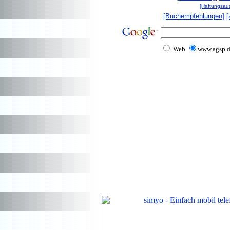
[Haftungsau
[Buchempfehlungen]
[
Web
www.agsp.