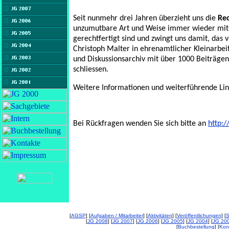
Seit nunmehr drei Jahren überzieht uns die
Re
unzumutbare Art und Weise immer wieder mit 
gerechtfertigt sind und zwingt uns damit, das
Christoph Malter in ehrenamtlicher Kleinarbei
und Diskussionsarchiv mit über 1000 Beiträg
schliessen.
Weitere Informationen und weiterführende Lin
Bei Rückfragen wenden Sie sich bitte an
http:
[
AGSP
] [
Aufgaben / Mitarbeiter
] [
Aktivitäten
] [
Veröffentlichungen
] [
S
[
JG 2008
] [
JG 2007
] [
JG 2006
] [
JG 2005
] [
JG 2004
] [
JG 20
[
Buchbestellung
] [
Kon