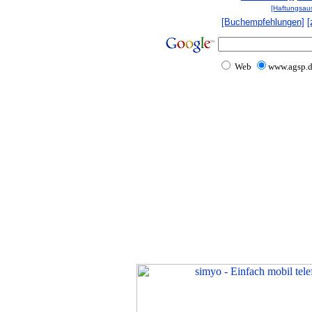
[Haftungsau
[Buchempfehlungen]
[
Web
www.agsp.