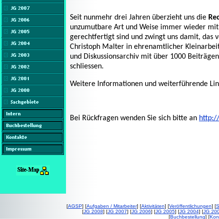
Seit nunmehr drei Jahren überzieht uns die
Re
unzumutbare Art und Weise immer wieder mit 
gerechtfertigt sind und zwingt uns damit, das
Christoph Malter in ehrenamtlicher Kleinarbei
und Diskussionsarchiv mit über 1000 Beiträg
schliessen.
Weitere Informationen und weiterführende Lin
Bei Rückfragen wenden Sie sich bitte an
http:
[
AGSP
] [
Aufgaben / Mitarbeiter
] [
Aktivitäten
] [
Veröffentlichungen
] [
S
[
JG 2008
] [
JG 2007
] [
JG 2006
] [
JG 2005
] [
JG 2004
] [
JG 20
[
Buchbestellung
] [
Kon