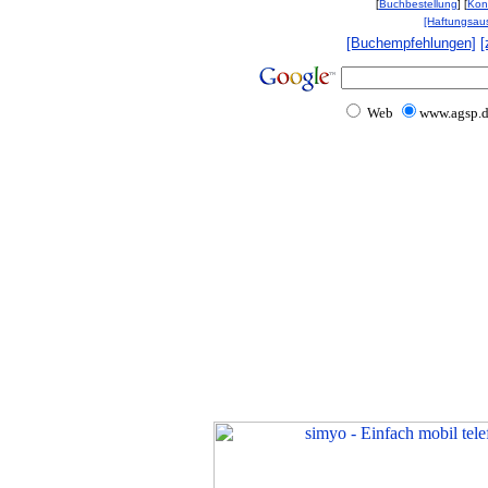
[
Buchbestellung
] [
Kon
[Haftungsau
[Buchempfehlungen]
[
Web
www.agsp.