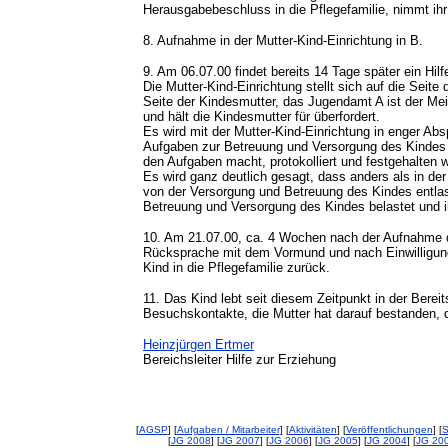
Herausgabebeschluss in die Pflegefamilie, nimmt ih
8. Aufnahme in der Mutter-Kind-Einrichtung in B.
9. Am 06.07.00 findet bereits 14 Tage später ein Hilf
Die Mutter-Kind-Einrichtung stellt sich auf die Seite 
Seite der Kindesmutter, das Jugendamt A ist der Mei
und hält die Kindesmutter für überfordert.
Es wird mit der Mutter-Kind-Einrichtung in enger Ab
Aufgaben zur Betreuung und Versorgung des Kindes 
den Aufgaben macht, protokolliert und festgehalten w
Es wird ganz deutlich gesagt, dass anders als in de
von der Versorgung und Betreuung des Kindes entlast
Betreuung und Versorgung des Kindes belastet und ih
10. Am 21.07.00, ca. 4 Wochen nach der Aufnahme d
Rücksprache mit dem Vormund und nach Einwilligun
Kind in die Pflegefamilie zurück.
11. Das Kind lebt seit diesem Zeitpunkt in der Bereit
Besuchskontakte, die Mutter hat darauf bestanden, d
Heinzjürgen Ertmer
Bereichsleiter Hilfe zur Erziehung
[
AGSP
] [
Aufgaben / Mitarbeiter
] [
Aktivitäten
] [
Veröffentlichungen
] [
S
[
JG 2008
] [
JG 2007
] [
JG 2006
] [
JG 2005
] [
JG 2004
] [
JG 20