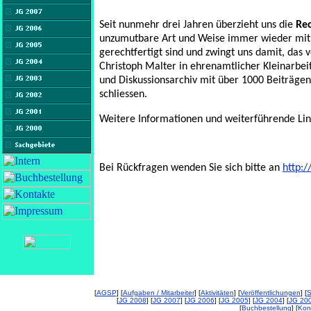
Seit nunmehr drei Jahren überzieht uns die
Re
unzumutbare Art und Weise immer wieder mit 
gerechtfertigt sind und zwingt uns damit, das
Christoph Malter in ehrenamtlicher Kleinarbei
und Diskussionsarchiv mit über 1000 Beiträg
schliessen.
Weitere Informationen und weiterführende Lin
Bei Rückfragen wenden Sie sich bitte an
http:
[
AGSP
] [
Aufgaben / Mitarbeiter
] [
Aktivitäten
] [
Veröffentlichungen
] [
S
[
JG 2008
] [
JG 2007
] [
JG 2006
] [
JG 2005
] [
JG 2004
] [
JG 20
[
Buchbestellung
] [
Kon