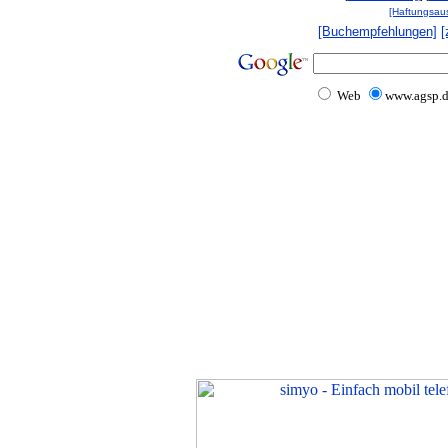
[Haftungsau
[Buchempfehlungen]
[
Web
www.agsp.