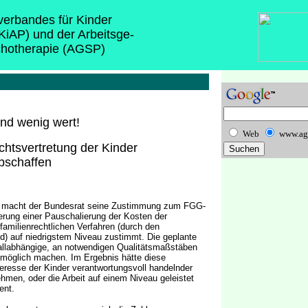
sverbandes für Kinder
(KiAP) und der Arbeitsge-
chotherapie (AGSP)
ind wenig wert!
Web
www.ag
chtsvertretung der Kinder
abschaffen
en, macht der Bundesrat seine Zustimmung zum FGG-
rung einer Pauschalierung der Kosten der
familienrechtlichen Verfahren (durch den
d) auf niedrigstem Niveau zustimmt. Die geplante
fallabhängige, an notwendigen Qualitätsmaßstäben
unmöglich machen. Im Ergebnis hätte diese
eresse der Kinder verantwortungsvoll handelnder
ehmen, oder die Arbeit auf einem Niveau geleistet
ent.