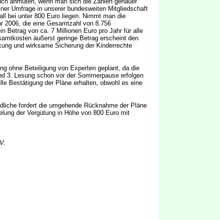
uch anmuten, wenn man sich die Zahlen genauer
iner Umfrage in unserer bundesweiten Mitgliedschaft
all bei unter 800 Euro liegen. Nimmt man die
r 2006, die eine Gesamtzahl von 8.756
n Betrag von ca. 7 Millionen Euro pro Jahr für alle
amtkosten äußerst geringe Betrag erscheint den
kung und wirksame Sicherung der Kinderrechte
ng ohne Beteiligung von Experten geplant, da die
nd 3. Lesung schon vor der Sommerpause erfolgen
elle Bestätigung der Pläne erhalten, obwohl es eine
ndliche fordert die umgehende Rücknahme der Pläne
kelung der Vergütung in Höhe von 800 Euro mit
V.