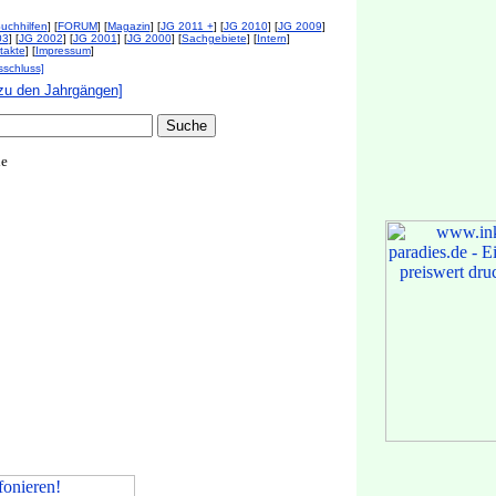
uchhilfen
] [
FORUM
] [
Magazin
] [
JG 2011 +
] [
JG 2010
] [
JG 2009
]
03
] [
JG 2002
] [
JG 2001
] [
JG 2000
] [
Sachgebiete
] [
Intern
]
takte
] [
Impressum
]
sschluss]
zu den Jahrgängen]
de