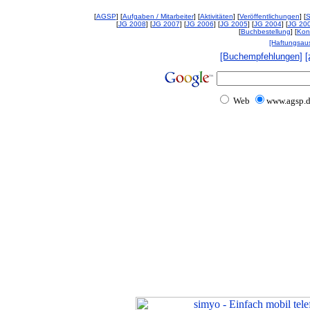
[
AGSP
] [
Aufgaben / Mitarbeiter
] [
Aktivitäten
] [
Veröffentlichungen
] [
S
[
JG 2008
] [
JG 2007
] [
JG 2006
] [
JG 2005
] [
JG 2004
] [
JG 20
[
Buchbestellung
] [
Kon
[Haftungsau
[Buchempfehlungen]
[
Web
www.agsp.