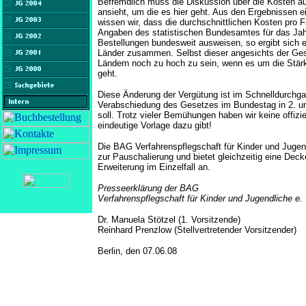
Befremdlich muss die Diskussion über die Kosten a
ansieht, um die es hier geht. Aus den Ergebnissen e
wissen wir, dass die durchschnittlichen Kosten pro F
Angaben des statistischen Bundesamtes für das Jah
Bestellungen bundesweit ausweisen, so ergibt sich ei
Länder zusammen. Selbst dieser angesichts der Ges
Ländern noch zu hoch zu sein, wenn es um die Stär
geht.
Diese Änderung der Vergütung ist im Schnelldurchga
Verabschiedung des Gesetzes im Bundestag in 2. u
soll. Trotz vieler Bemühungen haben wir keine offizi
eindeutige Vorlage dazu gibt!
Die BAG Verfahrenspflegschaft für Kinder und Juge
zur Pauschalierung und bietet gleichzeitig eine Dec
Erweiterung im Einzelfall an.
Presseerklärung der BAG
Verfahrenspflegschaft für Kinder und Jugendliche e. 
Dr. Manuela Stötzel (1. Vorsitzende)
Reinhard Prenzlow (Stellvertretender Vorsitzender)
Berlin, den 07.06.08