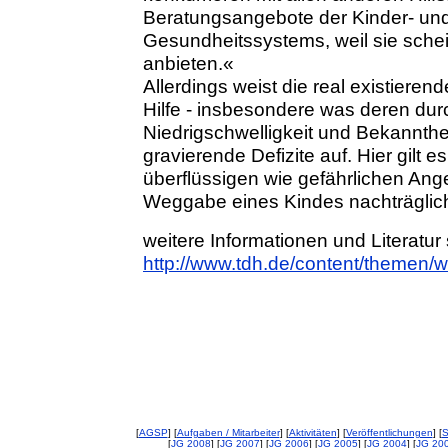
Beratungsangebote der Kinder- und
Gesundheitssystems, weil sie schei
anbieten.«
Allerdings weist die real existiere
Hilfe - insbesondere was deren dur
Niedrigschwelligkeit und Bekannthei
gravierende Defizite auf. Hier gilt 
überflüssigen wie gefährlichen An
Weggabe eines Kindes nachträglich 
weitere Informationen und Literatur 
http://www.tdh.de/content/themen/w
[
AGSP
] [
Aufgaben / Mitarbeiter
] [
Aktivitäten
] [
Veröffentlichungen
] [
S
[
JG 2008
] [
JG 2007
] [
JG 2006
] [
JG 2005
] [
JG 2004
] [
JG 20