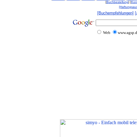
[
Buchbestellung
] [
Kon
[Haftungsau
[Buchempfehlungen]
[
Web
www.agsp.