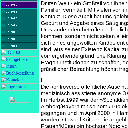
Dritten Welt - ein Großteil von ihne
Familien vermittelt. Mit vielen von 
Kontakt. Diese Arbeit hat uns gele
Geburt und Abgabe eines Säugling
Umständen den betroffenen leiblic
kommen, sondern nicht selten allei
sich eines ungewollten Kindes entle
sind, aus seiner Existenz Kapital 
vorhergehende gründliche Klärung d
Fragen Institutionen zu schaffen,
gründlicher Betrachtung höchst frag
I.
Die kontroverse öffentliche Ausei
medizinisch assistierte anonyme Geb
Im Herbst 1999 war der »Sozialdien
Amberg/Bayern mit seinem »Projekt
gegangen und im April 2000 in Ham
worden. Obwohl Kritiker die angebl
Frauen/Mütter »in höchster Not« v