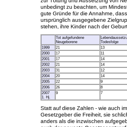
zur Tötung und Aussetzung von Neu
unbedingt zu beachten, um Mindestz
gute Gründe für die Annahme, das
ursprünglich ausgegebene Zielgrup
stehen, ihre Kinder nach der Geburt
Tot aufgefundene
Lebendaussetzu
Neugeborene
Todesfolge
1999
21
13
2000
17
11
2001
17
14
2002
21
14
2003
31
12
2004
20
14
2005
22
9
2006
26
8
2007
9
7
1. Hj.
Statt auf diese Zahlen - wie auch i
Gesetzgeber die Freiheit, sie schlic
anders als die inzwischen aufgege