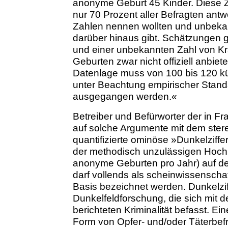
anonyme Geburt 45 Kinder. Diese Z
nur 70 Prozent aller Befragten ant
Zahlen nennen wollten und unbekann
darüber hinaus gibt. Schätzungen 
und einer unbekannten Zahl von K
Geburten zwar nicht offiziell anbiet
Datenlage muss von 100 bis 120 kü
unter Beachtung empirischer Standa
ausgegangen werden.«
Betreiber und Befürworter der in F
auf solche Argumente mit dem ster
quantifizierte ominöse »Dunkelziffe
der methodisch unzulässigen Hochr
anonyme Geburten pro Jahr) auf d
darf vollends als scheinwissenscha
Basis bezeichnet werden. Dunkelzi
Dunkelfeldforschung, die sich mit d
berichteten Kriminalität befasst. E
Form von Opfer- und/oder Täterbef