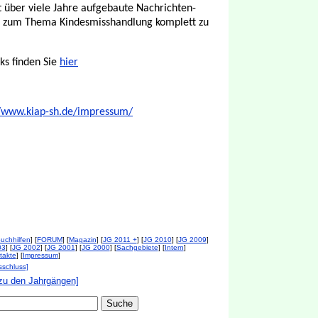
t über viele Jahre aufgebaute Nachrichten-
en zum Thema Kindesmisshandlung komplett zu
ks finden Sie
hier
//www.kiap-sh.de/impressum/
uchhilfen
] [
FORUM
] [
Magazin
] [
JG 2011 +
] [
JG 2010
] [
JG 2009
]
03
] [
JG 2002
] [
JG 2001
] [
JG 2000
] [
Sachgebiete
] [
Intern
]
takte
] [
Impressum
]
sschluss]
zu den Jahrgängen]