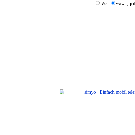
Web
www.agsp.