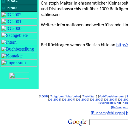
Christoph Malter in ehrenamtlicher Kleinarbei
und Diskussionsarchiv mit über 1000 Beiträg
schliessen.
Weitere Informationen und weiterführende Lin
Bei Rückfragen wenden Sie sich bitte an
http:
[
AGSP
] [
Aufgaben / Mitarbeiter
] [
Aktivitäten
] [
Veröffentlichungen
] [
S
[
JG 2008
] [
JG 2007
] [
JG 2006
] [
JG 2005
] [
JG 2004
] [
JG 20
[
Buchbestellung
] [
Kon
[Haftungsau
[Buchempfehlungen]
[