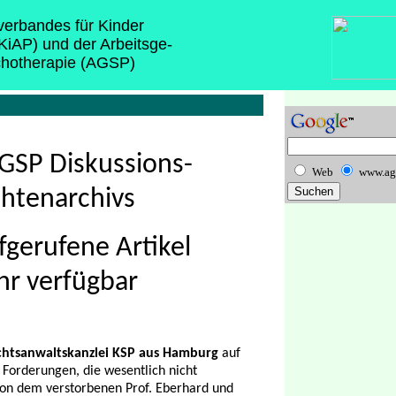
sverbandes für Kinder
(KiAP) und der Arbeitsge-
chotherapie (AGSP)
GSP Diskussions-
Web
www.ag
htenarchivs
fgerufene Artikel
hr verfügbar
chtsanwaltskanzlei KSP aus Hamburg
auf
Forderungen, die wesentlich nicht
 von dem verstorbenen Prof. Eberhard und