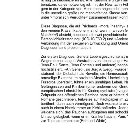
richtig zu klassifizieren ist. Alle Klassifizierunge
benutzen, da es notwendig ist, mit der Realität in 
gern in der Kategorie von Menschen angesiedelt sehe
in die unendlich große und mannigfaltige Klasse vo
unter >moralisch Verrückte< zusammenfassen könnt
Diese Diagnose, die auf Prichards »moral insanity« z
den »neuen Klassifikationen« sind, wenn man von G
Nembutat)
absieht, insonderheit zwei psychiatrische
Persönlichkeitsstörung« (ICD-10/F60.2) und »Andere
Verbindung mit der sexuellen Entwicklung und Orien
Diagnosen sind problematisch.
Zur ersten Diagnose: Genets Lebensgeschichte ist uns
Wegen seiner langen Vorstrafen von lebenslanger Haf
Jean-Paul Sartre, Jean Cocteau und anderen) begnadi
hochstilisiert. »An Genet«, so Jürg Altwegg, »wurde 
statuiert: der Diebstahl als Revolte, die Homosexual
armselige Existenz im sozialen Abseits. Unehelich ge
Fürsorge überstellt, führte er ein unruhiges Leben. 
Gefängnissen und Kliniken (unter anderem der Klini
europäischen Lehrstuhls für Kinderpsychiatrie) vaga
Zeitpunkt des öffentlichen Pardons hatte er bereits 
Romane geschrieben, teilweise auf Packpapier im Z
berühmt, dann auch vermögend. Doch wechselte er ze
auch in einem Hotelzimmer an Kehlkopfkrebs. Jean 
weigerte sich, das Rauchen aufzugeben und schockie
Unnachgiebigkeit, wenn er im Krankenhaus in Paris Vi
zur Therapie erschien« (Edmund White).