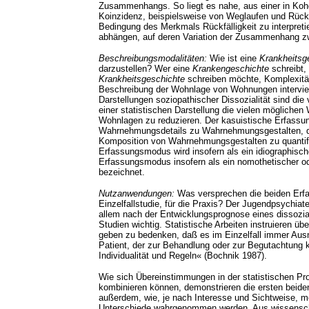
Zusammenhangs. So liegt es nahe, aus einer in Kohor
Koinzidenz, beispielsweise von Weglaufen und Rückf
Bedingung des Merkmals Rückfälligkeit zu interpretie
abhängen, auf deren Variation der Zusammenhang zw
Beschreibungsmodalitäten:
Wie ist eine
Krankheitsg
darzustellen? Wer eine
Krankengeschichte
schreibt,
Krankheitsgeschichte
schreiben möchte, Komplexität
Beschreibung der Wohnlage von Wohnungen interview
Darstellungen soziopathischer Dissozialität sind di
einer statistischen Darstellung die vielen mögliche
Wohnlagen zu reduzieren. Der kasuistische Erfassu
Wahrnehmungsdetails zu Wahrnehmungsgestalten, de
Komposition von Wahrnehmungsgestalten zu quantif
Erfassungsmodus wird insofern als ein idiographische
Erfassungsmodus insofern als ein nomothetischer o
bezeichnet.
Nutzanwendungen:
Was versprechen die beiden Erfa
Einzelfallstudie, für die Praxis? Der Jugendpsychiat
allem nach der Entwicklungsprognose eines dissozial
Studien wichtig. Statistische Arbeiten instruieren üb
geben zu bedenken, daß es im Einzelfall immer Ausn
Patient, der zur Behandlung oder zur Begutachtung k
Individualität und Regeln« (Bochnik 1987).
Wie sich Übereinstimmungen in der statistischen Pr
kombinieren können, demonstrieren die ersten beiden
außerdem, wie, je nach Interesse und Sichtweise, 
Unterschiede wahrgenommen werden. Aus wissenschaf