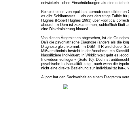
entwickeln - ohne Einschränkungen als eine solche kla
Beispiel eines von »political correctness« diktierten
es gibt Schlimmeres ... als das derzeitige Faible für
Hughes (Robert Hughes 1993) über »political correctn
absurd ...« Dem ist zuzustimmen, schließlich läuft a
eine Diskriminierung hinaus!
Von diesen Ärgernissen abgesehen, ist ein Grundpro
Daß die psychiatrische Diagnose (anders als die kör
Diagnose gleichkommt. Im DSM-III-R wird dieser Sach
Mißverständnis besteht in der Annahme, ein Klassif
klassifiziere Individuen; in Wirklichkeit geht es jedo
Individuen vorliegen« (Seite 10). Doch ist unüberse
psychische Individualität zeigt, auch wenn die typo
nicht eine direkte Beziehung zur Individualität hat«, w
Allport hat den Sachverhalt an einem Diagramm vera