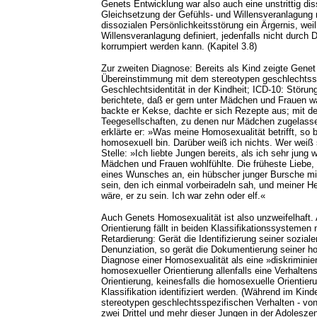
Genets Entwicklung war also auch eine unstrittig dis
Gleichsetzung der Gefühls- und Willensveranlagung 
dissozialen Persönlichkeitsstörung ein Ärgernis, weil
Willensveranlagung definiert, jedenfalls nicht durch 
korrumpiert werden kann. (Kapitel 3.8)
Zur zweiten Diagnose: Bereits als Kind zeigte Genet
Übereinstimmung mit dem stereotypen geschlechtssp
Geschlechtsidentität in der Kindheit; ICD-10: Störun
berichtete, daß er gern unter Mädchen und Frauen w
backte er Kekse, dachte er sich Rezepte aus; mit de
Teegesellschaften, zu denen nur Mädchen zugelasse
erklärte er: »Was meine Homosexualität betrifft, so
homosexuell bin. Darüber weiß ich nichts. Wer weiß
Stelle: »Ich liebte Jungen bereits, als ich sehr jung
Mädchen und Frauen wohlfühlte. Die früheste Liebe,
eines Wunsches an, ein hübscher junger Bursche m
sein, den ich einmal vorbeiradeln sah, und meiner H
wäre, er zu sein. Ich war zehn oder elf.«
Auch Genets Homosexualität ist also unzweifelhaft.
Orientierung fällt in beiden Klassifikationssystemen
Retardierung: Gerät die Identifizierung seiner sozial
Denunziation, so gerät die Dokumentierung seiner ho
Diagnose einer Homosexualität als eine »diskriminier
homosexueller Orientierung allenfalls eine Verhalte
Orientierung, keinesfalls die homosexuelle Orientier
Klassifikation identifiziert werden. (Während im Ki
stereotypen geschlechtsspezifischen Verhalten - von
zwei Drittel und mehr dieser Jungen in der Adolesz