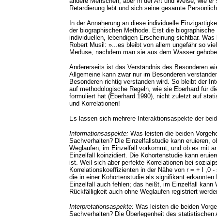
andere Menschen, aber in der Art und Weise, wie er 
Retardierung lebt und sich seine gesamte Persönlich
In der Annäherung an diese individuelle Einzigartigk
der biographischen Methode. Erst die biographische
individuellen, lebendigen Erscheinung sichtbar. Wa
Robert Musil: »...es bleibt von allem ungefähr so vie
Meduse, nachdem man sie aus dem Wasser gehoben 
Andererseits ist das Verständnis des Besonderen w
Allgemeine kann zwar nur im Besonderen verstanden
Besonderen richtig verstanden wird. So bleibt der I
auf methodologische Regeln, wie sie Eberhard für d
formuliert hat (Eberhard 1990), nicht zuletzt auf sta
und Korrelationen!
Es lassen sich mehrere Interaktionsaspekte der bei
Informationsaspekte:
Was leisten die beiden Vorgeh
Sachverhalten? Die Einzelfallstudie kann eruieren,
Weglaufen, im Einzelfall vorkommt, und ob es mit a
Einzelfall koinzidiert. Die Kohortenstudie kann eruie
ist. Weil sich aber perfekte Korrelationen bei sozial
Korrelationskoeffizienten in der Nähe von r = + l ,0
die in einer Kohortenstudie als signifikant erkann
Einzelfall auch fehlen; das heißt, im Einzelfall kan
Rückfälligkeit auch ohne Weglaufen registriert werd
Interpretationsaspekte:
Was leisten die beiden Vorgeh
Sachverhalten? Die Überlegenheit des statistischen