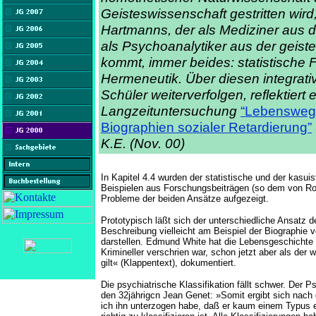
Geisteswissenschaft gestritten wir
Hartmanns, der als Mediziner aus d
als Psychoanalytiker aus der geiste
kommt, immer beides: statistische 
Hermeneutik. Über diesen integrativ
Schüler weiterverfolgen, reflektiert 
Langzeituntersuchung
“Lebensweg
Biographien sozialer Retardierung”
K.E. (Nov. 00)
In Kapitel 4.4 wurden der statistische und der kasuis
Beispielen aus Forschungsbeiträgen (so dem von R
Probleme der beiden Ansätze aufgezeigt.
Prototypisch läßt sich der unterschiedliche Ansatz d
Beschreibung vielleicht am Beispiel der Biographi
darstellen. Edmund White hat die Lebensgeschichte
Krimineller verschrien war, schon jetzt aber als der 
gilt« (Klappentext), dokumentiert.
Die psychiatrische Klassifikation fällt schwer. Der 
den 32jährigcn Jean Genet: »Somit ergibt sich nac
ich ihn unterzogen habe, daß er kaum einem Typus e