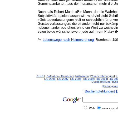
Gemeinsamkeiten, aus der literarischen mehr die Un
Nochmals Robert Musil: »Ein Mann, der die Wahrheit w
Subjektivität spielen lassen will, wird vielleicht Schri
»Geistesverfassungen« hielt er schlechthin für unvere
Geistesverfassungen, die einander nicht nur bekämp
nebeneinander bestehen, ohne ein Wort zu wechseln, 
seien beide wünschenswert, jede auf ihrem Platz« (
In:
Lebenswege nach Heimerziehung
, Rombach, 19
[
AGSP
] [
Aufgaben / Mitarbeiter
] [
Aktivitäten
] [
Veröffentlichungen
] [
S
[
JG 2008
] [
JG 2007
] [
JG 2006
] [
JG 2005
] [
JG 2004
] [
JG 20
[
Buchbestellung
] [
Kon
[Haftungsau
[Buchempfehlungen]
[
Web
www.agsp.