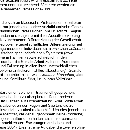
eit Sozialer Arbeit wird in diesem Ansatz nicht
ommen oder unzureichend. Vielmehr werden die
die
modernen
Professions- und
ie sich an klassische Professionen orientieren,
eit hat jedoch eine andere sozialhistorische Genese
 klassischen Professionen. Sie ist erst zu Beginn
nden und reagierte mit ihrer Ausdifferenzierung
 die zunehmende Differenzierung der Gesellschaft.
eprobleme gesellschaftlicher Differenzierung, auf
nge moderner Individuen, die inzwischen adäquater
assischen gesellschaftlichen Systemen (etwa
twa in Familien) sowie schließlich in den
, das hat die Soziale Arbeit zu lösen. Aus diesem
und Fallbezug; in allen ihren unterschiedlichen
obleme artikulieren, „diffus allzuständig“. Soziale
it: potentiell alles, was
zwischen Menschen
, also
nd Konflikten führt, ist in ihren Vollzügen
an, einen solchen – traditionell gesprochen:
ssenschaftlich zu akzeptieren. Denn moderne
im Ganzen auf Differenzierung. Aber Sozialarbeit
n, arbeitet an den Fugen und Spalten, die zu
se nicht zu überbrücken hilft. Um dies jedoch tun
ine Identität, die genau genommen keine (moderne)
 Eigenschaften offen halten, sie muss permanent
sprüchlichsten Erwartungen aushalten und
use 2004). Dies ist eine Aufgabe, die zweifelsohne