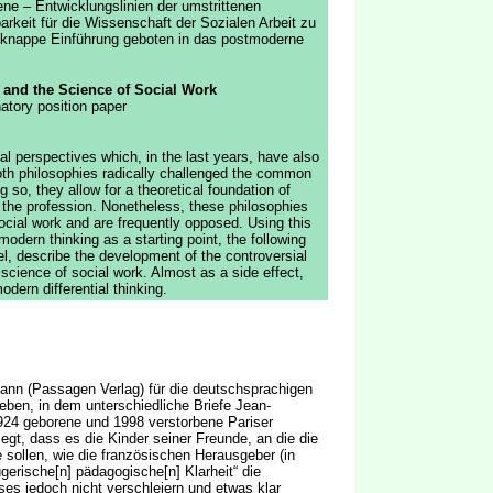
ne – Entwicklungslinien der umstrittenen
rkeit für die Wissenschaft der Sozialen Arbeit zu
e knappe Einführung geboten in das postmoderne
and the Science of Social Work
atory position paper
l perspectives which, in the last years, have also
Both philosophies radically challenged the common
 so, they allow for a theoretical foundation of
f the profession. Nonetheless, these philosophies
 social work and are frequently opposed. Using this
tmodern thinking as a starting point, the following
el, describe the development of the controversial
 science of social work. Almost as a side effect,
odern differential thinking.
ann (Passagen Verlag) für die deutschsprachigen
ben, in dem unterschiedliche Briefe Jean-
 1924 geborene und 1998 verstorbene Pariser
gt, dass es die Kinder seiner Freunde, an die die
e sollen, wie die französischen Herausgeber (in
ügerische[n] pädagogische[n] Klarheit“ die
s jedoch nicht verschleiern und etwas klar