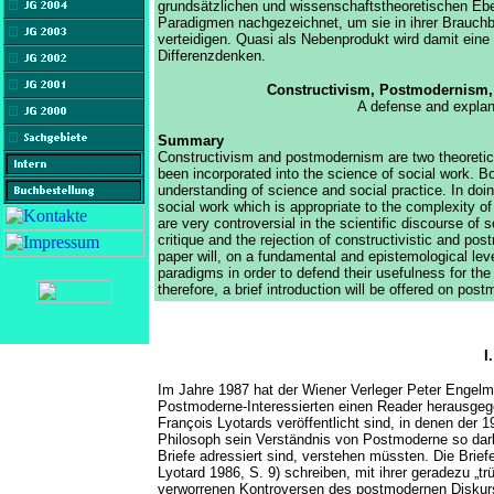
grundsätzlichen und wissenschaftstheoretischen Ebe
Paradigmen nachgezeichnet, um sie in ihrer Brauchba
verteidigen. Quasi als Nebenprodukt wird damit ein
Differenzdenken.
Constructivism, Postmodernism, 
A defense and explan
Summary
Constructivism and postmodernism are two theoretica
been incorporated into the science of social work. 
understanding of science and social practice. In doing
social work which is appropriate to the complexity o
are very controversial in the scientific discourse of
critique and the rejection of constructivistic and pos
paper will, on a fundamental and epistemological lev
paradigms in order to defend their usefulness for the
therefore, a brief introduction will be offered on postm
I.
Im Jahre 1987 hat der Wiener Verleger Peter Engelm
Postmoderne-Interessierten einen Reader herausgege
François Lyotards veröffentlicht sind, in denen der
Philosoph sein Verständnis von Postmoderne so darle
Briefe adressiert sind, verstehen müssten. Die Brief
Lyotard 1986, S. 9) schreiben, mit ihrer geradezu „tr
verworrenen Kontroversen des postmodernen Diskurse