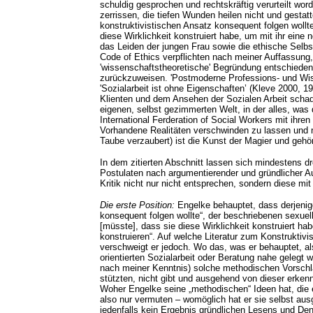
schuldig gesprochen und rechtskräftig verurteilt wor
zerrissen, die tiefen Wunden heilen nicht und gestat
konstruktivistischen Ansatz konsequent folgen wollt
diese Wirklichkeit konstruiert habe, um mit ihr eine
das Leiden der jungen Frau sowie die ethische Selbst
Code of Ethics verpflichten nach meiner Auffassung
'wissenschaftstheoretische' Begründung entschieden
zurückzuweisen. 'Postmoderne Professions- und Wis
'Sozialarbeit ist ohne Eigenschaften’ (Kleve 2000, 1
Klienten und dem Ansehen der Sozialen Arbeit schade
eigenen, selbst gezimmerten Welt, in der alles, was 
International Ferderation of Social Workers mit ihren 
Vorhandene Realitäten verschwinden zu lassen und 
Taube verzaubert) ist die Kunst der Magier und gehört
In dem zitierten Abschnitt lassen sich mindestens dr
Postulaten nach argumentierender und gründlicher 
Kritik nicht nur nicht entsprechen, sondern diese mit
Die erste Position:
Engelke behauptet, dass derjenig
konsequent folgen wollte“, der beschriebenen sexuel
[müsste], dass sie diese Wirklichkeit konstruiert hab
konstruieren“. Auf welche Literatur zum Konstruktivi
verschweigt er jedoch. Wo das, was er behauptet, al
orientierten Sozialarbeit oder Beratung nahe gelegt 
nach meiner Kenntnis) solche methodischen Vorschl
stützten, nicht gibt und ausgehend von dieser erken
Woher Engelke seine „methodischen“ Ideen hat, die e
also nur vermuten – womöglich hat er sie selbst ausg
jedenfalls kein Ergebnis gründlichen Lesens und Den