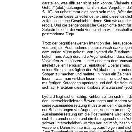
darstellen, was diffuser nicht sein könnte. Vielmehr 
Gefühl“ (ebd.) aufzeigen, nämlich „das Vorgefühl, daß
S. 10), so unbestimmt dies noch sein mag. „Weit davo
respektieren diese Unvollendetheit und diese Kindlic
zeitgenössische Geschichte, deren Sinn wir aus der
(ebd.). Und die zeitgenössische Geschichte trägt für
Selbstreflexion, die viele vermeintlich wissenschaft
postmoderne Züge.
Trotz der begrüßenswerten Intention der Herausgeber
versteht, die Postmoderne so spielerisch darzulegen,
dem Verlag Mühe gekost, von Lyotard die Zustimmung
bekommen. Auch durch die Argumentation, dass das 
Vorwürfen zu schützen – unter anderem dem Vorwurf
intellektuellen Terrorismus, einfältigen Liberalismus,
seiner Skepsis bezüglich der Publikation nicht irritier
Sorgen zu machen und meinte, in ihnen ein Zeichen 
lesen – was man wirklich lesen nennt – und
ad rem
mit fertigen Kategorien operieren und daß die Achtu
sich auf Praktiken dieses Kalibers einzulassen“ (ebd.
Lyotard liegt sicher richtig: Kritiker sollten sich mit 
den unterschiedlichsten Bewertungen und Marken ve
diese Auseinandersetzung müsste an den kritisierten
nur Behauptungen vor Augen hat, sondern an den Que
Auseinandersetzung um die Postmoderne wird jedoch n
sich ihr zurechnenden und die ihr zugerechneten Aut
schwer unterscheidbar) werden verunglimpft, beschim
versehen. Daher könnte man Lyotard folgen und sich m
Aber Theoriearbeit kann es sich so einfach nun doc