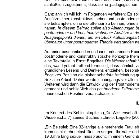
schließlich zugestimmt, dass seine ‚pädagogischen Br
Ganz ähnlich will ich im Folgenden verfahren: Es sol
Ansätze einer konstruktivistischen und postmodernen 
sie bekämpfen, ohne sie offenbar zu kennen, ohne s
haben
. In diesem Beitrag sollen also Ablehnungen bz
postmoderner und konstruktivistischer Ansätze in de
Ausgangspunkt dienen, um ein Stück Aufklärungsarbei
überhaupt unter postmoderner Theorie verstanden w
Auf einer beschreibenden und einer erklärenden Eb
postmoderne und konstruktivistische Konzepte themat
eine Textstelle in Ernst Engelkes
Die Wissenschaft 
das, was Lyotard treffend formuliert, dass nämlich ve
gründlichen Lesens und Denkens entziehen, besonde
Engelkes Position die bisher schärfste Anfeindung 
Sozialen Arbeit. Daher werde ich eingangs vor allem
Weiteren wird dann die Entwicklung der Postmodern
gemacht und schließlich das
postmoderne Differenz
theoretischen Position veranschaulicht.
II
Im Kontext des Schlusskapitels („Die Wissenschaft S
Wissenschaft“) seines Buches schreibt Engelke (2003
„Ein Beispiel: Eine 32-jährige alleinstehende Frau leb
kann nicht mehr selbst für sich sorgen. Ihr Vater un
19 Jahre lang sexuell missbraucht. In einem Gerich