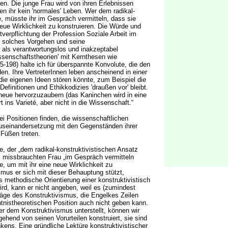
den. Die junge Frau wird von ihren Erlebnissen
ten ihr kein 'normales' Leben. Wer dem radikal-
e, müsste ihr im Gespräch vermitteln, dass sie
 neue Wirklichkeit zu konstruieren. Die Würde und
verpflichtung der Profession Soziale Arbeit im
, solches Vorgehen und seine
 als verantwortungslos und inakzeptabel
senschaftstheorien' mit Kernthesen wie
95-198) halte ich für überspannte Konvolute, die den
n. Ihre VertreterInnen leben anscheinend in einer
die eigenen Ideen stören könnte, zum Beispiel die
Definitionen und Ethikkodizies 'draußen vor' bleibt.
neue hervorzuzaubern (das Kaninchen wird in eine
 ins Varieté, aber nicht in die Wissenschaft.“
ei Positionen finden, die wissenschaftlichen
Auseinandersetzung mit den Gegenständen ihrer
 Füßen treten.
e, der „dem radikal-konstruktivistischen Ansatz
l missbrauchten Frau „im Gespräch vermitteln
e, um mit ihr eine neue Wirklichkeit zu
smus er sich mit dieser Behauptung stützt,
s methodische Orientierung einer konstruktivistisch
wird, kann er nicht angeben, weil es (zumindest
äge des Konstruktivismus, die Engelkes Zeilen
ntnistheoretischen Position auch nicht geben kann.
r dem Konstruktivismus unterstellt, können wir
ehend von seinen Vorurteilen konstruiert, sie sind
kens. Eine gründliche Lektüre konstruktivistischer