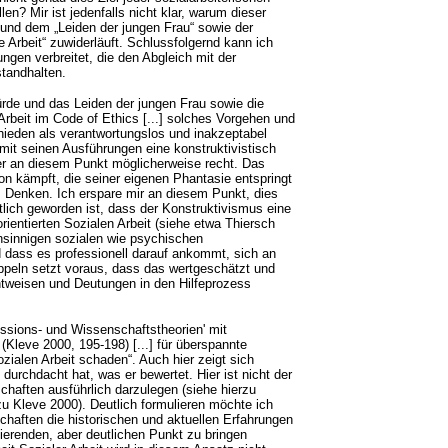
en? Mir ist jedenfalls nicht klar, warum dieser
 und dem „Leiden der jungen Frau“ sowie der
e Arbeit“ zuwiderläuft. Schlussfolgernd kann ich
ungen verbreitet, die den Abgleich mit der
standhalten.
ürde und das Leiden der jungen Frau sowie die
Arbeit im Code of Ethics [...] solches Vorgehen und
hieden als verantwortungslos und inakzeptabel
t seinen Ausführungen eine konstruktivistisch
e er an diesem Punkt möglicherweise recht. Das
on kämpft, die seiner eigenen Phantasie entspringt
hem Denken. Ich erspare mir an diesem Punkt, dies
tlich geworden ist, dass der Konstruktivismus eine
rientierten Sozialen Arbeit (siehe etwa Thiersch
ensinnigen sozialen wie psychischen
nd dass es professionell darauf ankommt, sich an
ppeln setzt voraus, dass das wertgeschätzt und
htweisen und Deutungen in den Hilfeprozess
ssions- und Wissenschaftstheorien' mit
(Kleve 2000, 195-198) [...] für überspannte
ialen Arbeit schaden“. Auch hier zeigt sich
durchdacht hat, was er bewertet. Hier ist nicht der
chaften ausführlich darzulegen (siehe hierzu
 Kleve 2000). Deutlich formulieren möchte ich
chaften die historischen und aktuellen Erfahrungen
zierenden, aber deutlichen Punkt zu bringen