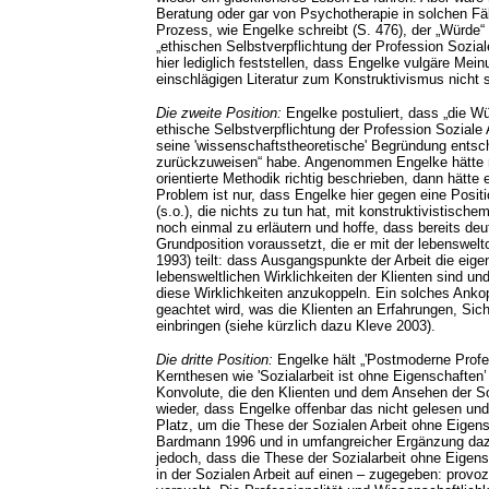
Beratung oder gar von Psychotherapie in solchen Fäll
Prozess, wie Engelke schreibt (S. 476), der „Würde“
„ethischen Selbstverpflichtung der Profession Sozial
hier lediglich feststellen, dass Engelke vulgäre Mein
einschlägigen Literatur zum Konstruktivismus nicht 
Die zweite Position:
Engelke postuliert, dass „die W
ethische Selbstverpflichtung der Profession Soziale 
seine 'wissenschaftstheoretische' Begründung entsc
zurückzuweisen“ habe. Angenommen Engelke hätte mi
orientierte Methodik richtig beschrieben, dann hätt
Problem ist nur, dass Engelke hier gegen eine Positi
(s.o.), die nichts zu tun hat, mit konstruktivistisc
noch einmal zu erläutern und hoffe, dass bereits deu
Grundposition voraussetzt, die er mit der lebenswelto
1993) teilt: dass Ausgangspunkte der Arbeit die eig
lebensweltlichen Wirklichkeiten der Klienten sind u
diese Wirklichkeiten anzukoppeln. Ein solches Anko
geachtet wird, was die Klienten an Erfahrungen, Sic
einbringen (siehe kürzlich dazu Kleve 2003).
Die dritte Position:
Engelke hält „'Postmoderne Profe
Kernthesen wie 'Sozialarbeit ist ohne Eigenschaften’ 
Konvolute, die den Klienten und dem Ansehen der Soz
wieder, dass Engelke offenbar das nicht gelesen und 
Platz, um die These der Sozialen Arbeit ohne Eigens
Bardmann 1996 und in umfangreicher Ergänzung dazu
jedoch, dass die These der Sozialarbeit ohne Eigens
in der Sozialen Arbeit auf einen – zugegeben: provo