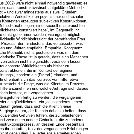
aus 2002) wäre nicht einmal notwendig gewesen; es
hen, dass konstruktivistisch aufgeklärte Methodik
gibt – und zwar mindestens aus zwei Gründen:
elativen Wirklichkeiten psychischer und sozialer
en Kontexten erzeugten subjektiven Konstruktionen.
ethodik nahe legen, einer sexuell missbrauchten
ichkeiten konstruiert habe“, im Gegenteil: ihr
so ernst genommen werden, wie irgend möglich.
viduelle Wirklichkeitssicht der betreffenden Frau.
er Prozess, der mindestens das voraussetzt, was
nen und -führen empfiehlt: Empathie, Kongruenz
sche Methodik nichts postulieren, was mit dem
tivistische These ist ja gerade, dass sich Menschen
von außen nicht zielgerichtet verändern lassen,
rauchbarere Wirklichkeiten als bisher zu
onstruktionen, die im Kontext der eigenen
tlungs-, sondern ein (Fremd-)Irritations- und
le offenbart sich das Konzept von Hilfe, etwa
t besteht die Frage, was die Klientin im Prozess
t, Hilfe anzunehmen und welche Aufträge sich daraus
 darin besteht, mit vergangenen
ensgefühlen fertig zu werden, die vergangenen
der ein glücklicheres, ein „gelingenderes Leben“
 darum gehen, dass sich die Klientin
neue
s ginge darum, der Klientin dabei zu helfen, dass
 quälenden Gefühlen führen, die zu belastenden
und zwar durch andere Gedanken, die zu anderen
Konstruktionsprozess, an dessen Ende bestenfalls
 es ihr gestattet, trotz der vergangenen Erfahrungen
icht genau dies Ziel jeder sozialarbeiterischen