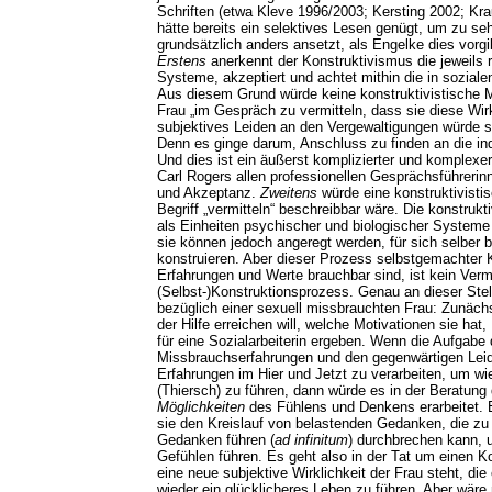
Schriften (etwa Kleve 1996/2003; Kersting 2002; Kr
hätte bereits ein selektives Lesen genügt, um zu se
grundsätzlich anders ansetzt, als Engelke dies vor
Erstens
anerkennt der Konstruktivismus die jeweils r
Systeme, akzeptiert und achtet mithin die in sozial
Aus diesem Grund würde keine konstruktivistische M
Frau „im Gespräch zu vermitteln, dass sie diese Wirkl
subjektives Leiden an den Vergewaltigungen würde 
Denn es ginge darum, Anschluss zu finden an die indi
Und dies ist ein äußerst komplizierter und komplex
Carl Rogers allen professionellen Gesprächsführerin
und Akzeptanz.
Zweitens
würde eine konstruktivisti
Begriff „vermitteln“ beschreibbar wäre. Die konstruk
als Einheiten psychischer und biologischer Systeme 
sie können jedoch angeregt werden, für sich selber b
konstruieren. Aber dieser Prozess selbstgemachter K
Erfahrungen und Werte brauchbar sind, ist kein Vermit
(Selbst-)Konstruktionsprozess. Genau an dieser Stel
bezüglich einer sexuell missbrauchten Frau: Zunächs
der Hilfe erreichen will, welche Motivationen sie ha
für eine Sozialarbeiterin ergeben. Wenn die Aufgabe
Missbrauchserfahrungen und den gegenwärtigen Leid
Erfahrungen im Hier und Jetzt zu verarbeiten, um wie
(Thiersch) zu führen, dann würde es in der Beratung
Möglichkeiten
des Fühlens und Denkens erarbeitet. E
sie den Kreislauf von belastenden Gedanken, die zu
Gedanken führen (
ad infinitum
) durchbrechen kann, 
Gefühlen führen. Es geht also in der Tat um einen 
eine neue subjektive Wirklichkeit der Frau steht, die
wieder ein glücklicheres Leben zu führen. Aber wäre n