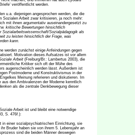
iefe’ veröffentlicht werden.
len u.a. diejenigen angesprochen werden, die die
Sozialen Arbeit zwar kritisieren, ja noch mehr:
ich mit ihnen argumentativ auseinandergesetzt zu
w. kritische Bewertungen hinsichtlich
r Sozialarbeitswissenschaft/Sozialpädagogik als
t zu leisten hinsichtlich der Frage, was
erden kann.
ene werden zunächst einige Anfeindungen gegen
isiert. Motivation dieses Aufsatzes ist vor allem
Soziale Arbeit
(Freiburg/Br.: Lambertus 2003), die
rmeintliche Kritiker sich oft der Mühe des
rs augenscheinlich werden lässt. Außerdem ist
gegen Postmoderne und Konstruktivismus in der
 Engelkes Meinung referieren und diskutieren. Im
e aus den Ambivalenzen der Moderne kenntlich
denken
als die zentrale Denkbewegung dieser
.
oziale Arbeit ist und bleibt eine notwendige
, S. 476f.):
t in einer sozialpsychiatrischen Einrichtung, sie
d ihr Bruder haben sie von ihrem 5. Lebensjahr an
tsprozess sind die beiden Männer deswegen