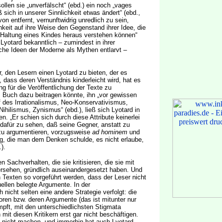
sollen sie „unverfälscht“ (ebd.) ein noch „vages
 sich in unserer Sinnlichkeit etwas ändert“ (ebd.,
n entfernt, vernunftwidrig unredlich zu sein,
hkeit auf ihre Weise den Gegenstand ihrer Idee, die
 Haltung eines Kindes heraus verstehen können“
 Lyotard bekanntlich – zumindest in ihrer
liche Ideen der Moderne als Mythen entlarvt –
, den Lesern einen Lyotard zu bieten, der es
 dass deren Verständnis kinderleicht wird, hat es
 für die Veröffentlichung der Texte zu
Buch dazu beitragen könnte, ihn „vor gewissen
 des Irrationalismus, Neo-Konservativismus,
 Nihilismus, Zynismus“ (ebd.), ließ sich Lyotard in
en. „Er schien sich durch diese Attribute keinerlei
dafür zu sehen, daß seine Gegner, anstatt zu
zu argumentieren, vorzugsweise
ad hominem
und
ng, die man dem Denken schulde, es nicht erlaube,
).
den Sachverhalten, die sie kritisieren, die sie mit
rsehen, gründlich auseinandergesetzt haben. Und
 Texten so vorgeführt werden, dass der Leser nicht
llen belegte Argumente. In der
icht selten eine andere Strategie verfolgt: die
oren bzw. deren Argumente (das ist mitunter nur
pft, mit den unterschiedlichsten Stigmata
it diesen Kritikern erst gar nicht beschäftigen.
h nicht machen, und immerhin hat auch Lyotard